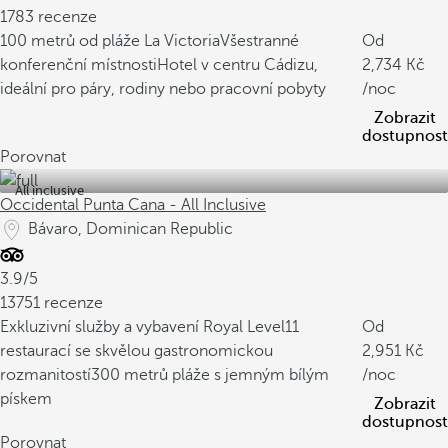
1783 recenze
100 metrů od pláže La Victoria
Všestranné
Od
konferenční místnosti
Hotel v centru Cádizu,
2,734
ideální pro páry, rodiny nebo pracovní pobyty
/noc
Zobrazit
dostupnost
Porovnat
All inclusive
Occidental Punta Cana - All Inclusive
Bávaro, Dominican Republic
3.9/5
13751 recenze
Exkluzivní služby a vybavení Royal Level
11
Od
restaurací se skvělou gastronomickou
2,951
rozmanitostí
300 metrů pláže s jemným bílým
/noc
pískem
Zobrazit
dostupnost
Porovnat