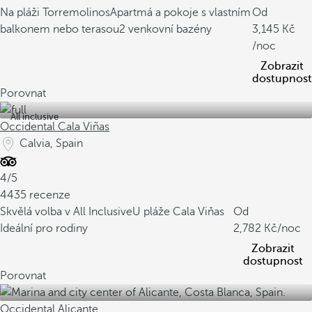
Na pláži Torremolinos
Apartmá a pokoje s vlastním
Od
balkonem nebo terasou
2 venkovní bazény
3,145
/noc
Zobrazit
dostupnost
Porovnat
All inclusive
Occidental Cala Viñas
Calvia, Spain
4/5
4435 recenze
Skvělá volba v All Inclusive
U pláže Cala Viňas
Od
Ideální pro rodiny
2,782
/noc
Zobrazit
dostupnost
Porovnat
Occidental Alicante