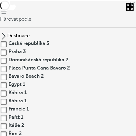
Zpět
Filtrovat podle
Destinace
Česká republika
3
Praha
3
Dominikánská republika
2
Plaza Punta Cana Bavaro
2
Bavaro Beach
2
Egypt
1
Káhira
1
Káhira
1
Francie
1
Paříž
1
Itálie
2
Řím
2