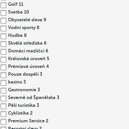
Golf
11
Svatba
10
Obyvatelé sleva
9
Vodní sporty
8
Hudba
8
Skvělá střediska
6
Domácí mazlíčci
6
Královská úroveň
5
Prémiová úroveň
4
Pouze dospělí
3
kasino
3
Gastronomie
3
Severně od Španělska
3
Pěší turistika
3
Cyklistika
2
Premium Service
2
Resortní slevy
2