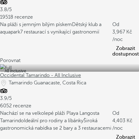
3.8/5
19518 recenze
Na pláži s jemným bílým pískem
Dětský klub a
Od
aquapark
7 restaurací s vynikající gastronomií
3,967
/noc
Zobrazit
dostupnost
Porovnat
All inclusive
Occidental Tamarindo - All Inclusive
Tamarindo Guanacaste, Costa Rica
3.9/5
6052 recenze
Nachází se na velkolepé pláži Playa Langosta
Od
Tamarindo
Ideální pro rodiny a líbánky
Široká
4,403
gastronomická nabídka se 2 bary a 3 restauracemi
/noc
Zobrazit