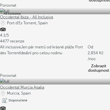
dostupnost
Porovnat
All inclusive
Occidental Ibiza - All Inclusive
Port d'Es Torrent, Spain
4.1/5
4477 recenze
All inclusive
Jen pár metrů od krásné pláže Port
Od
des Torrent
Ideální pro celou rodinu
2,854
/noc
Zobrazit
dostupnost
Porovnat
Occidental Murcia Agalia
Murcia, Spain
Doporučené