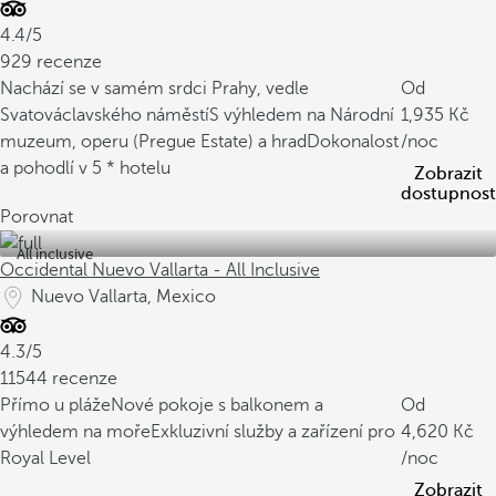
4.4/5
929 recenze
Nachází se v samém srdci Prahy, vedle
Od
Svatováclavského náměstí
S výhledem na Národní
1,935
muzeum, operu (Pregue Estate) a hrad
Dokonalost
/noc
a pohodlí v 5 * hotelu
Zobrazit
dostupnost
Porovnat
All inclusive
Occidental Nuevo Vallarta - All Inclusive
Nuevo Vallarta, Mexico
4.3/5
11544 recenze
Přímo u pláže
Nové pokoje s balkonem a
Od
výhledem na moře
Exkluzivní služby a zařízení pro
4,620
Royal Level
/noc
Zobrazit