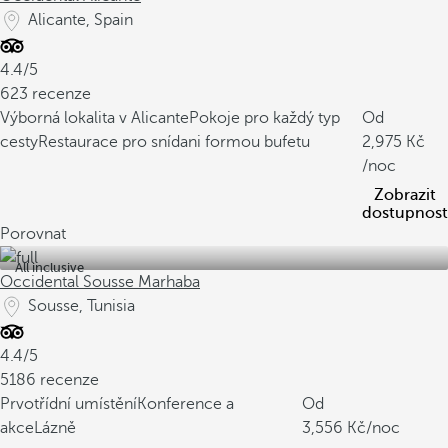
Alicante, Spain
4.4/5
623 recenze
Výborná lokalita v Alicante
Pokoje pro každý typ
Od
cesty
Restaurace pro snídani formou bufetu
2,975
/noc
Zobrazit
dostupnost
Porovnat
All inclusive
Occidental Sousse Marhaba
Sousse, Tunisia
4.4/5
5186 recenze
Prvotřídní umístění
Konference a
Od
akce
Lázně
3,556
/noc