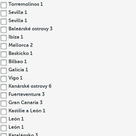
Torremolinos
1
Sevilla
1
Sevilla
1
Baleárské ostrovy
3
Ibiza
1
Mallorca
2
Baskicko
1
Bilbao
1
Galicia
1
Vigo
1
Kanárské ostrovy
6
Fuerteventura
3
Gran Canaria
3
Kastilie a León
1
León
1
León
1
Katalánsko
3