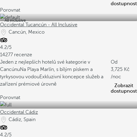
dostupnost
Porovnat
All inclusive
Occidental Tucancún - All Inclusive
Cancún, Mexico
4.2/5
14277 recenze
Jeden z nejlepších hotelů své kategorie v
Od
Cancúnu
Na Playa Marlín, s bílým pískem a
3,725
tyrkysovou vodou
Exkluzivní koncepce služeb a
/noc
zařízení prémiové úrovně
Zobrazit
dostupnost
Porovnat
Occidental Cádiz
Cádiz, Spain
4.2/5