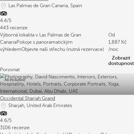
Las Palmas de Gran Canaria, Spain
4.4/5
443 recenze
Výborná lokalita v Las Palmas de Gran
Od
Canaria
Pokoje s panoramatickým
1,887
výhledem
Objevte naši střechu (nutná rezervace)
/noc
Zobrazit
dostupnost
Porovnat
All inclusive
Occidental Sharjah Grand
Sharjah, United Arab Emirates
4.6/5
3106 recenze