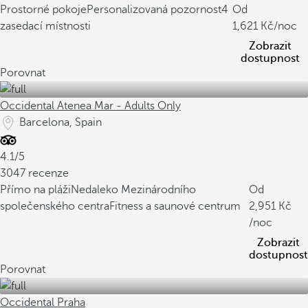
Prostorné pokoje
Personalizovaná pozornost
4
Od
zasedací místnosti
1,621
/noc
Zobrazit
dostupnost
Porovnat
Occidental Atenea Mar - Adults Only
Barcelona, Spain
4.1/5
3047 recenze
Přímo na pláži
Nedaleko Mezinárodního
Od
společenského centra
Fitness a saunové centrum
2,951
/noc
Zobrazit
dostupnost
Porovnat
Occidental Praha