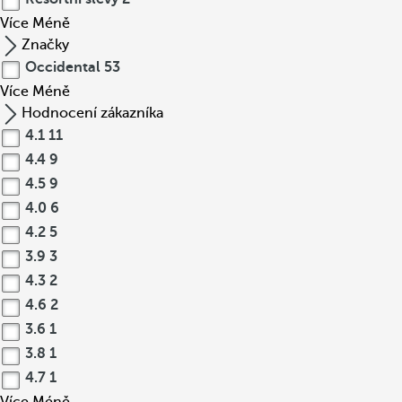
Více
Méně
Značky
Occidental
53
Více
Méně
Hodnocení zákazníka
4.1
11
4.4
9
4.5
9
4.0
6
4.2
5
3.9
3
4.3
2
4.6
2
3.6
1
3.8
1
4.7
1