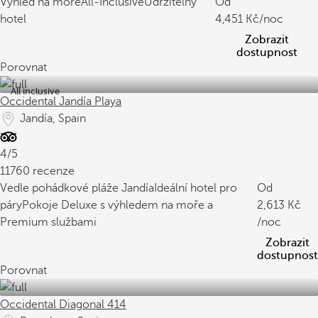
Výhled na moře
All-Inclusive
Udržitelný
Od
hotel
4,451
/noc
Zobrazit
dostupnost
Porovnat
All inclusive
Occidental Jandía Playa
Jandía, Spain
4/5
11760 recenze
Vedle pohádkové pláže Jandía
Ideální hotel pro
Od
páry
Pokoje Deluxe s výhledem na moře a
2,613
Premium službami
/noc
Zobrazit
dostupnost
Porovnat
Occidental Diagonal 414