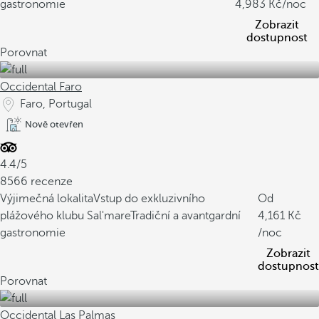
gastronomie
4,983
/noc
Zobrazit
dostupnost
Porovnat
Occidental Faro
Faro, Portugal
Nově otevřen
4.4/5
8566 recenze
Výjimečná lokalita
Vstup do exkluzivního
Od
plážového klubu Sal'mare
Tradiční a avantgardní
4,161
gastronomie
/noc
Zobrazit
dostupnost
Porovnat
Occidental Las Palmas