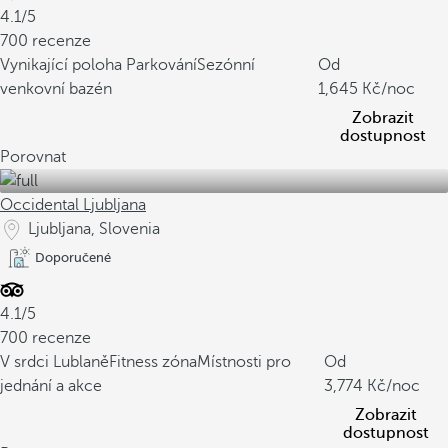
4.1/5
700 recenze
Vynikající poloha
Parkování
Sezónní
Od
venkovní bazén
1,645
/noc
Zobrazit
dostupnost
Porovnat
Occidental Ljubljana
Ljubljana, Slovenia
Doporučené
4.1/5
700 recenze
V srdci Lublaně
Fitness zóna
Místnosti pro
Od
jednání a akce
3,774
/noc
Zobrazit
dostupnost