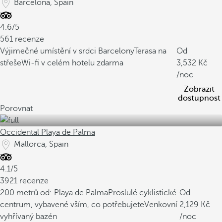
Barcelona, Spain
4.6/5
561 recenze
Výjimečné umístění v srdci Barcelony
Terasa na
Od
střeše
Wi-fi v celém hotelu zdarma
3,532
/noc
Zobrazit
dostupnost
Porovnat
Occidental Playa de Palma
Mallorca, Spain
4.1/5
3921 recenze
200 metrů od: Playa de Palma
Proslulé cyklistické
Od
centrum, vybavené vším, co potřebujete
Venkovní
2,129
vyhřívaný bazén
/noc