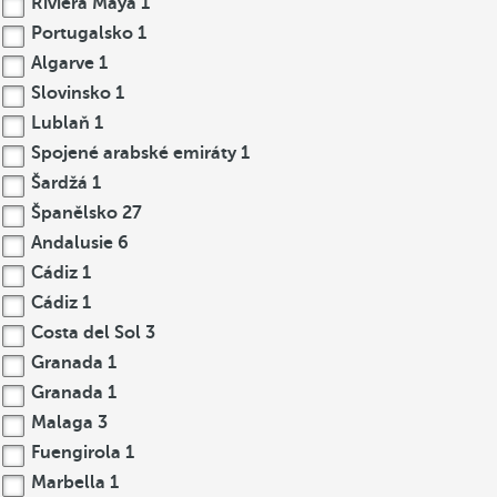
Riviera Maya
1
Portugalsko
1
Algarve
1
Slovinsko
1
Lublaň
1
Spojené arabské emiráty
1
Šardžá
1
Španělsko
27
Andalusie
6
Cádiz
1
Cádiz
1
Costa del Sol
3
Granada
1
Granada
1
Malaga
3
Fuengirola
1
Marbella
1