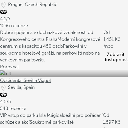
Prague, Czech Republic
4.1/5
1536 recenze
Dobré spojení a v docházkové vzdálenosti od
Od
Kongresového centra Praha
Moderní kongresové
1,451
centrum s kapacitou 450 osob
Parkování v
/noc
soukromé hotelové garáži, na parkovišti nebo na
Zobrazit
dostupnost
venkovním parkovišti.
Porovnat
Occidental Sevilla Viapol
Sevilla, Spain
4.5/5
548 recenze
VIP vstup do parku Isla Mágica
Ideální pro pořádání
Od
schůzek a akcí
Soukromé parkoviště
1,597