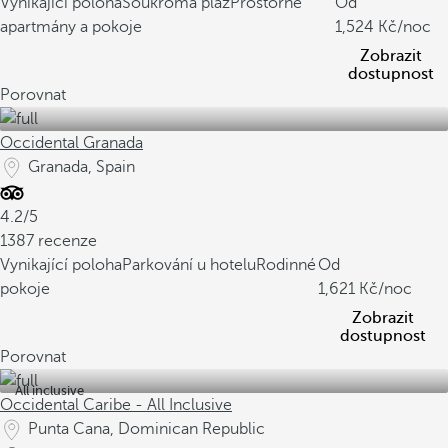
Vynikající poloha
Soukromá pláž
Prostorné
Od
apartmány a pokoje
1,524
/noc
Zobrazit
dostupnost
Porovnat
Occidental Granada
Granada, Spain
4.2/5
1387 recenze
Vynikající poloha
Parkování u hotelu
Rodinné
Od
pokoje
1,621
/noc
Zobrazit
dostupnost
Porovnat
All inclusive
Occidental Caribe - All Inclusive
Punta Cana, Dominican Republic