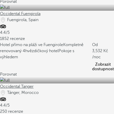
Porovnat
Occidental Fuengirola
Fuengirola, Spain
4.4/5
1852 recenze
Hotel přímo na pláži ve Fuengirole
Kompletně
Od
renovovaný 4hvězdičkový hotel
Pokoje s
3,532
výhledem
/noc
Zobrazit
dostupnost
Porovnat
Occidental Tanger
Tánger, Morocco
4.4/5
250 recenze