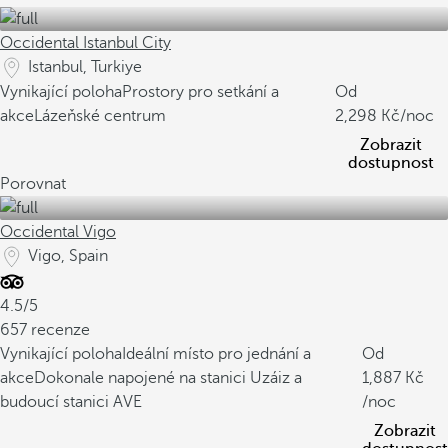
Occidental Istanbul City
Istanbul, Turkiye
Vynikající poloha
Prostory pro setkání a
Od
akce
Lázeňské centrum
2,298
/noc
Zobrazit
dostupnost
Porovnat
Occidental Vigo
Vigo, Spain
4.5/5
657 recenze
Vynikající poloha
Ideální místo pro jednání a
Od
akce
Dokonale napojené na stanici Uzáiz a
1,887
budoucí stanici AVE
/noc
Zobrazit