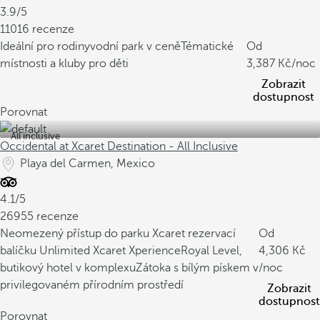
3.9/5
11016 recenze
Ideální pro rodiny
vodní park v ceně
Tématické
Od
místnosti a kluby pro děti
3,387
/noc
Zobrazit
dostupnost
Porovnat
All inclusive
Occidental at Xcaret Destination - All Inclusive
Playa del Carmen, Mexico
4.1/5
26955 recenze
Neomezený přístup do parku Xcaret rezervací
Od
balíčku Unlimited Xcaret Xperience
Royal Level,
4,306
butikový hotel v komplexu
Zátoka s bílým pískem v
/noc
privilegovaném přírodním prostředí
Zobrazit
dostupnost
Porovnat