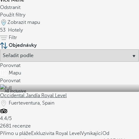
Více
Méně
Odstranit
Použít filtry
Zobrazit mapu
53
Hotely
Filtr
Objednávky
Porovnat
Mapu
Porovnat
All inclusive
Occidental Jandía Royal Level
Fuerteventura, Spain
4.4/5
2681 recenze
Přímo u pláže
Exkluzivita Royal Level
Vynikající
Od