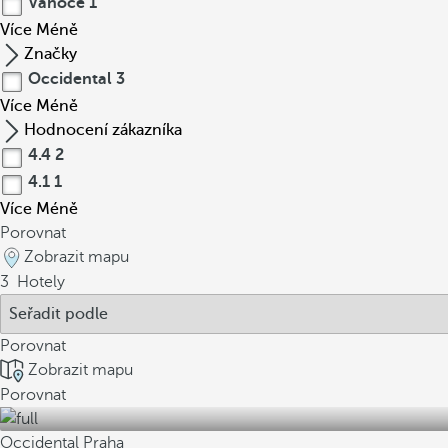
Vánoce
1
Více
Méně
Značky
Occidental
3
Více
Méně
Hodnocení zákazníka
4.4
2
4.1
1
Více
Méně
Porovnat
Zobrazit mapu
3
Hotely
Porovnat
Zobrazit mapu
Porovnat
Occidental Praha