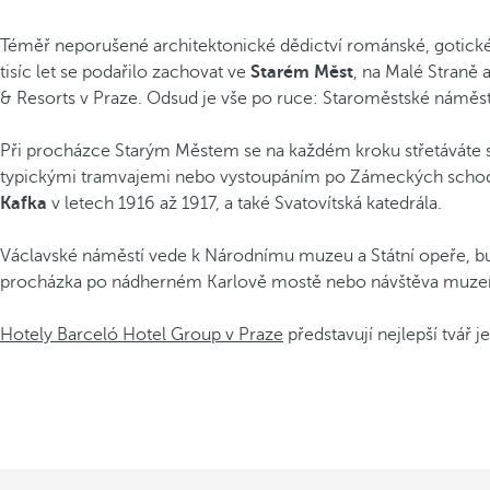
Téměř neporušené architektonické dědictví románské, gotické,
tisíc let se podařilo zachovat ve
Starém Měst
, na Malé Straně 
& Resorts v Praze. Odsud je vše po ruce: Staroměstské náměstí
Při procházce Starým Městem se na každém kroku střetáváte s
typickými tramvajemi nebo vystoupáním po Zámeckých schodech
Kafka
v letech 1916 až 1917, a také Svatovítská katedrála.
Václavské náměstí vede k Národnímu muzeu a Státní opeře, bu
procházka po nádherném Karlově mostě nebo návštěva muzeí n
Hotely Barceló Hotel Group v Praze
představují nejlepší tvář 