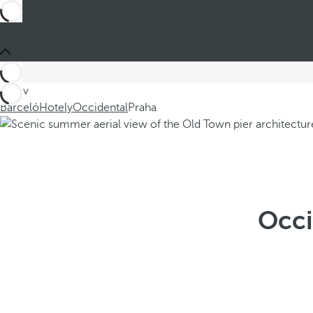
Jste v
Barceló
Hotely
Occidental
Praha
Occi