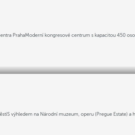
entra Praha
Moderní kongresové centrum s kapacitou 450 os
ěstí
S výhledem na Národní muzeum, operu (Pregue Estate) a 