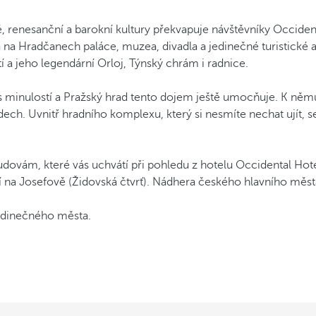
 renesanční a barokní kultury překvapuje návštěvníky Occiden
a na Hradčanech paláce, muzea, divadla a jedinečné turistické
 a jeho legendární Orloj, Týnský chrám i radnice.
 minulostí a Pražský hrad tento dojem ještě umocňuje. K němu
. Uvnitř hradního komplexu, který si nesmíte nechat ujít, se
dovám, které vás uchvátí při pohledu z hotelu Occidental Hot
a Josefově (Židovská čtvrť). Nádhera českého hlavního města
jedinečného města.