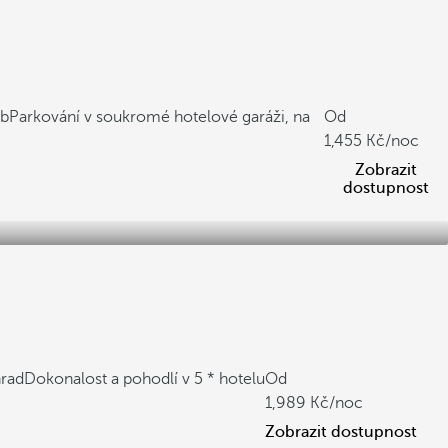
ob
Parkování v soukromé hotelové garáži, na
Od
1,455
/noc
Zobrazit
dostupnost
hrad
Dokonalost a pohodlí v 5 * hotelu
Od
1,989
/noc
Zobrazit dostupnost