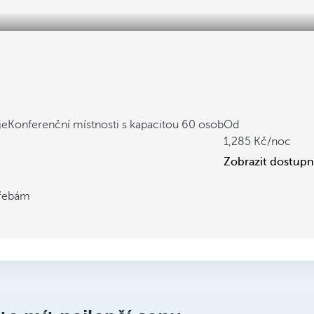
je
Konferenční místnosti s kapacitou 60 osob
Od
1,285
/noc
Zobrazit dostupn
třebám