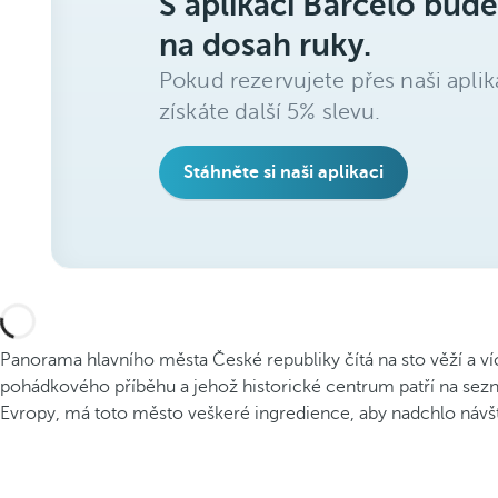
S aplikací Barceló bude
na dosah ruky.
Pokud rezervujete přes naši aplik
získáte další 5% slevu.
Stáhněte si naši aplikaci
Panorama hlavního města České republiky čítá na sto věží a víc
pohádkového příběhu a jehož historické centrum patří na se
Evropy, má toto město veškeré ingredience, aby nadchlo návšt