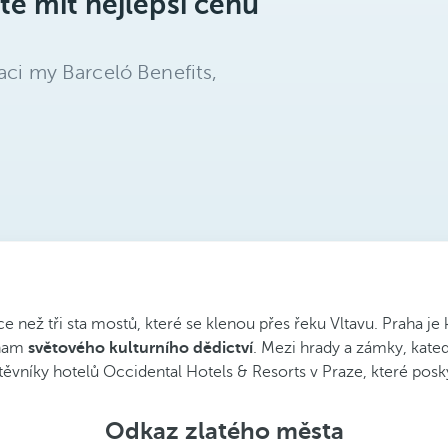
te mít nejlepší cenu
aci my Barceló Benefits,
e než tři sta mostů, které se klenou přes řeku Vltavu. Praha je
znam
světového kulturního dědictví
. Mezi hrady a zámky, kated
ěvníky hotelů Occidental Hotels & Resorts v Praze, které posk
Odkaz zlatého města