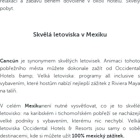
relaxaci a zábavu během dovolené v okolí hotelu. Skvělý
pobyt.
Skvělá letoviska v Mexiku
Cancún
je synonymem skvělých letovisek. Animaci tohoto
pobřežního města můžete dokonale zažít od Occidental
Hotels &amp; Velká letoviska: programy all inclusive s
vybavením, které hostům nabízí nejlepší zážitek z Riviera Maya
na talíři.
V celém
Mexiku
není nutné vysvětlovat, co je to skvělé
letovisko: na karibském i tichomořském pobřeží se nacházejí
velké podniky s vybavením, kterému nic nechybí. Velká
letoviska Occidental Hotels & Resorts jsou samy o sobě
destinacemi, kde si můžete užít
100% mexický zážitek.