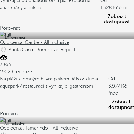
Vynikající poloha
Soukromá pláž
Prostorné
Od
apartmány a pokoje
1,528
/noc
Zobrazit
dostupnost
Porovnat
All inclusive
Occidental Caribe - All Inclusive
Punta Cana, Dominican Republic
3.8/5
19523 recenze
Na pláži s jemným bílým pískem
Dětský klub a
Od
aquapark
7 restaurací s vynikající gastronomií
3,977
/noc
Zobrazit
dostupnost
Porovnat
All inclusive
Occidental Tamarindo - All Inclusive