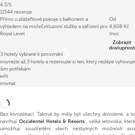
4.3/5
11544 recenze
Přímo u pláže
Nové pokoje s balkonem a
Od
výhledem na moře
Exkluzivní služby a zařízení pro
4,608
Royal Level
/noc
Zobrazit
dostupnost
/3 hotely vybrané k porovnání
rovnejte až 3 hotely a rezervujte si ten, který nejlépe vyhovuje
ašim potřebám
vřít
orovnat
Bez komplikací. Takové by měly být všechny dovolené, a to
navrhují
Occidental Hotels & Resorts
, velká letoviska, která
umožňují soustředění všech nezbytných možností pro