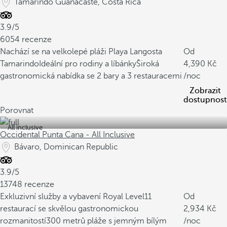
Tamarindo Guanacaste, Costa Rica
3.9/5
6054 recenze
Nachází se na velkolepé pláži Playa Langosta
Od
Tamarindo
Ideální pro rodiny a líbánky
Široká
4,390
gastronomická nabídka se 2 bary a 3 restauracemi
/noc
Zobrazit
dostupnost
Porovnat
All inclusive
Occidental Punta Cana - All Inclusive
Bávaro, Dominican Republic
3.9/5
13748 recenze
Exkluzivní služby a vybavení Royal Level
11
Od
restaurací se skvělou gastronomickou
2,934
rozmanitostí
300 metrů pláže s jemným bílým
/noc