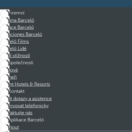
Firemní
Skupina Barceló
Nadace Barceló
Vacaciones Barceló
Barceló Films
Barceló Lidé
Kanál stížností
Společnosti
Členové
Partneři
Dorint Hotels & Resorts
Kontakt
Časté dotazy a asistence
Rezervovat telefonicky
Kontaktujte nás
Aplikace Barceló
Stáhnout