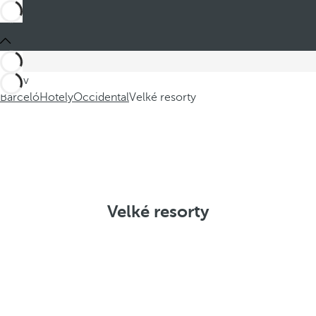
Jste v
Barceló
Hotely
Occidental
Velké resorty
Velké resorty