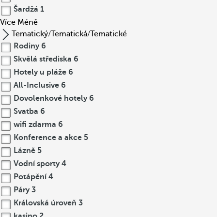
Šardžá
1
Více
Méně
Tematický/Tematická/Tematické
Rodiny
6
Skvělá střediska
6
Hotely u pláže
6
All-Inclusive
6
Dovolenkové hotely
6
Svatba
6
wifi zdarma
6
Konference a akce
5
Lázně
5
Vodní sporty
4
Potápění
4
Páry
3
Královská úroveň
3
kasino
2