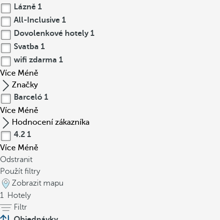
Lázně
1
All-Inclusive
1
Dovolenkové hotely
1
Svatba
1
wifi zdarma
1
Více
Méně
Značky
Barceló
1
Více
Méně
Hodnocení zákazníka
4.2
1
Více
Méně
Odstranit
Použít filtry
Zobrazit mapu
1
Hotely
Filtr
Objednávky