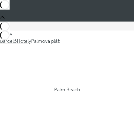
Jste v
Barceló
Hotely
Palmová pláž
Palm Beach