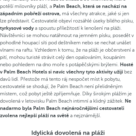
potěší milovníky pláží, a
Palm Beach, která se nachází na
západním pobřeží ostrova,
má všechny atrakce, jaké si jen
lze představit. Cestovatelé objeví rozsáhlé úseky bílého písku,
tyrkysové vody
a spoustu příležitostí k lenošení na pláži.
Návštěvníci se mohou natáhnout na jemném písku, posedět v
pohodlné houpací síti pod deštníkem nebo se nechat unášet
vlnami na raftu. Vzhledem k tomu, že na pláži je občerstvení a
pití, mohou turisté strávit celý den opalováním, koupáním
nebo pohledem na dno moře s potápěčskými brýlemi.
Hosté
v Palm Beach Hotels si navíc všechny tyto aktivity užijí
bez
davů lidí. Přestože má tento ráj nespočet míst k pobytu,
cestovatelé se shodují, že Palm Beach není přelidněným
místem, což pobyt ještě zpříjemňuje. Díky širokým plážím je
dovolená v letovisku Palm Beach intimní a klidný zážitek.
Ne
nadarmo byla Palm Beach nejnáročnějšími cestovateli
zvolena nejlepší pláží na světě
a nejznámější.
Idylická dovolená na pláži