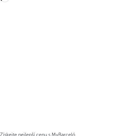
Získejte nejlepší cenu s MyBarceló