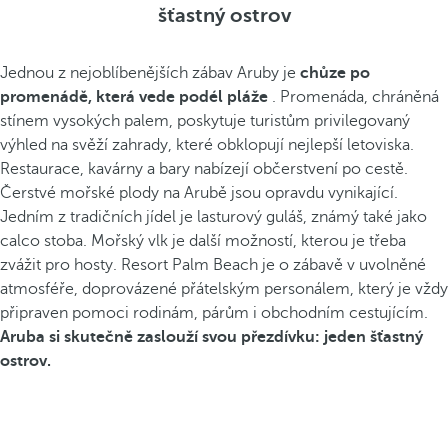
šťastný ostrov
Jednou z nejoblíbenějších zábav Aruby je
chůze po
promenádě, která vede podél pláže
. Promenáda, chráněná
stínem vysokých palem, poskytuje turistům privilegovaný
výhled na svěží zahrady, které obklopují nejlepší letoviska.
Restaurace, kavárny a bary nabízejí občerstvení po cestě.
Čerstvé mořské plody na Arubě jsou opravdu vynikající.
Jedním z tradičních jídel je lasturový guláš, známý také jako
calco stoba. Mořský vlk je další možností, kterou je třeba
zvážit pro hosty. Resort Palm Beach je o zábavě v uvolněné
atmosféře, doprovázené přátelským personálem, který je vždy
připraven pomoci rodinám, párům i obchodním cestujícím.
Aruba si skutečně zaslouží svou přezdívku: jeden šťastný
ostrov.