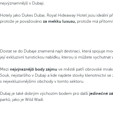
nejvýznamnější v Dubaji.
Hotely jako Dukes Dubai, Royal Hideaway Hotel jsou ideální pří
protože je považováno
za mekku luxusu,
protože má přítomnos
Dostat se do Dubaje znamená najít destinaci, která spojuje mod
její exkluzivní turistickou nabídku, kterou si můžete vychutna
Mezi
nejvýraznější body zájmu
ve městě patří obrovské mrakod
Souk, nejstaršího v Dubaji a kde najdete stovky klenotnictví 
s nejexkluzivnějšími obchody v tomto sektoru.
Dubaj je také dobrým výchozím bodem pro další
jedinečné zá
parků, jako je Wild Wadi.