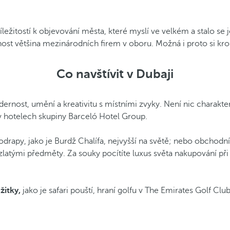
ležitostí k objevování města, které myslí ve velkém a stalo se
t většina mezinárodních firem v oboru. Možná i proto si kromě
Co navštívit v Dubaji
ernost, umění a kreativitu s místními zvyky. Není nic charakter
t v hotelech skupiny Barceló Hotel Group.
rapy, jako je Burdž Chalífa, nejvyšší na světě; nebo obchodní 
se zlatými předměty. Za souky pocítíte luxus světa nakupování 
žitky,
jako je safari pouští, hraní golfu v The Emirates Golf C