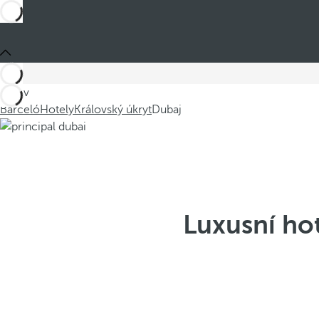
Jste v
Barceló
Hotely
Královský úkryt
Dubaj
Luxusní hot