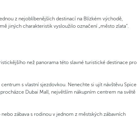
 jednou z nejoblíbenějších destinací na Blízkém východě,
 jiných charakteristik vysloužilo označení „město zlata“.
istickějšího než panorama této slavné turistické destinace pro
centrum s vlastní sjezdovkou. Nenechte si ujít návštěvu Spice
při procházce Dubai Mall, největším nákupním centrem na světě
lub nebo zábava s rodinou v jednom z městských zábavních