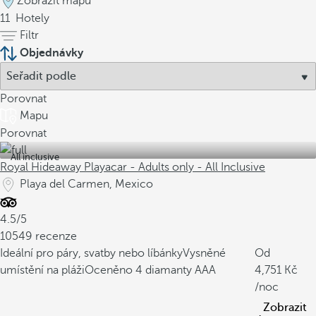
Zobrazit mapu
11
Hotely
Filtr
Objednávky
Porovnat
Mapu
Porovnat
All inclusive
Royal Hideaway Playacar - Adults only - All Inclusive
Playa del Carmen, Mexico
4.5/5
10549 recenze
Ideální pro páry, svatby nebo líbánky
Vysněné
Od
umístění na pláži
Oceněno 4 diamanty AAA
4,751
/noc
Zobrazit