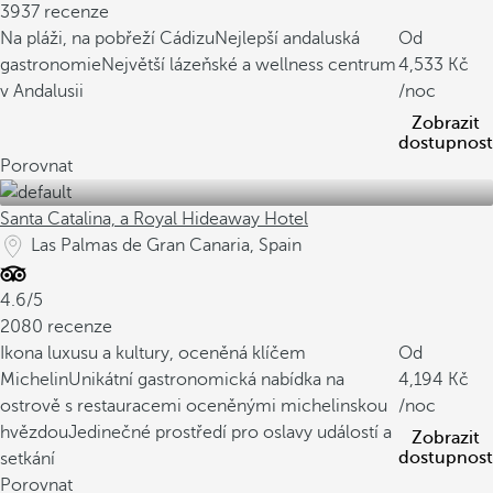
3937 recenze
Na pláži, na pobřeží Cádizu
Nejlepší andaluská
Od
gastronomie
Největší lázeňské a wellness centrum
4,533
v Andalusii
/noc
Zobrazit
dostupnost
Porovnat
Santa Catalina, a Royal Hideaway Hotel
Las Palmas de Gran Canaria, Spain
4.6/5
2080 recenze
Ikona luxusu a kultury, oceněná klíčem
Od
Michelin
Unikátní gastronomická nabídka na
4,194
ostrově s restauracemi oceněnými michelinskou
/noc
hvězdou
Jedinečné prostředí pro oslavy událostí a
Zobrazit
dostupnost
setkání
Porovnat