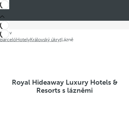
Jste v
Barceló
Hotely
Královský úkryt
Lázně
Royal Hideaway Luxury Hotels &
Resorts s lázněmi