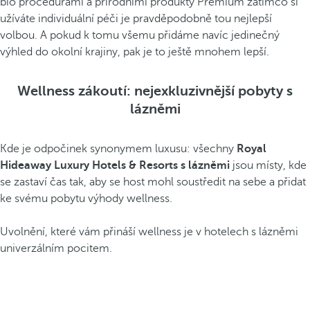
bio procedurami a přírodními produkty Premium zatímco si
užíváte individuální péči je pravděpodobně tou nejlepší
volbou. A pokud k tomu všemu přidáme navíc jedinečný
výhled do okolní krajiny, pak je to ještě mnohem lepší.
Wellness zákoutí: nejexkluzivnější pobyty s
lázněmi
Kde je odpočinek synonymem luxusu: všechny
Royal
Hideaway Luxury Hotels & Resorts s lázněmi
jsou místy, kde
se zastaví čas tak, aby se host mohl soustředit na sebe a přidat
ke svému pobytu výhody wellness.
Uvolnění, které vám přináší wellness je v hotelech s lázněmi
univerzálním pocitem.