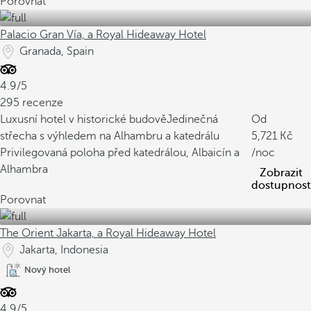
Porovnat
Palacio Gran Vía, a Royal Hideaway Hotel
Granada, Spain
4.9/5
295 recenze
Luxusní hotel v historické budově
Jedinečná
Od
střecha s výhledem na Alhambru a katedrálu
5,721
Privilegovaná poloha před katedrálou, Albaicín a
/noc
Alhambra
Zobrazit
dostupnost
Porovnat
The Orient Jakarta, a Royal Hideaway Hotel
Jakarta, Indonesia
Nový hotel
4.9/5