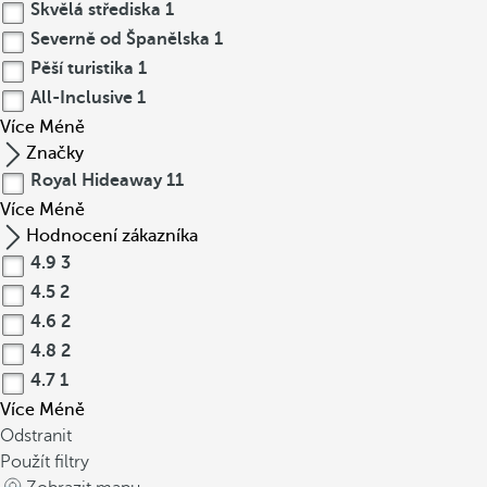
Skvělá střediska
1
Severně od Španělska
1
Pěší turistika
1
All-Inclusive
1
Více
Méně
Značky
Royal Hideaway
11
Více
Méně
Hodnocení zákazníka
4.9
3
4.5
2
4.6
2
4.8
2
4.7
1
Více
Méně
Odstranit
Použít filtry