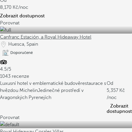
Od
8,170
/noc
Zobrazit dostupnost
Porovnat
Canfranc Estación, a Royal Hideaway Hotel
Huesca, Spain
Doporučené
4.5/5
1043 recenze
Luxusní hotel v emblematické budově
restaurace s
Od
hvězdou Michelin
Jedinečné prostředí v
5,357
Aragonských Pyrenejích
/noc
Zobrazit
dostupnost
Porovnat
Royal Hideaway Corales Villas