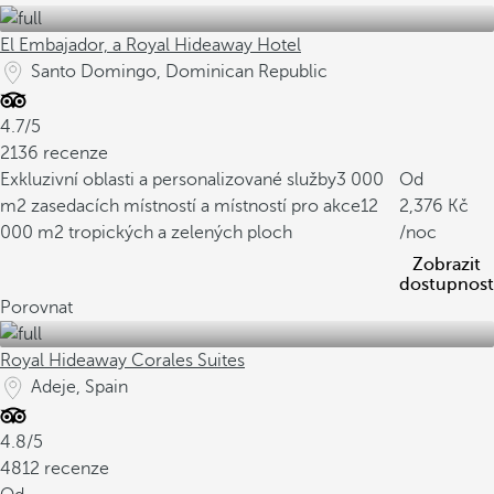
El Embajador, a Royal Hideaway Hotel
Santo Domingo, Dominican Republic
4.7/5
2136 recenze
Exkluzivní oblasti a personalizované služby
3 000
Od
m2 zasedacích místností a místností pro akce
12
2,376
000 m2 tropických a zelených ploch
/noc
Zobrazit
dostupnost
Porovnat
Royal Hideaway Corales Suites
Adeje, Spain
4.8/5
4812 recenze