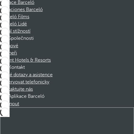
Nadace Barceló
Vacaciones Barceló
Barceló Films
Barceló Lidé
Kanál stížností
Společnosti
Členové
Partneři
Dorint Hotels & Resorts
Kontakt
Časté dotazy a asistence
Rezervovat telefonicky
Kontaktujte nás
Aplikace Barceló
Stáhnout