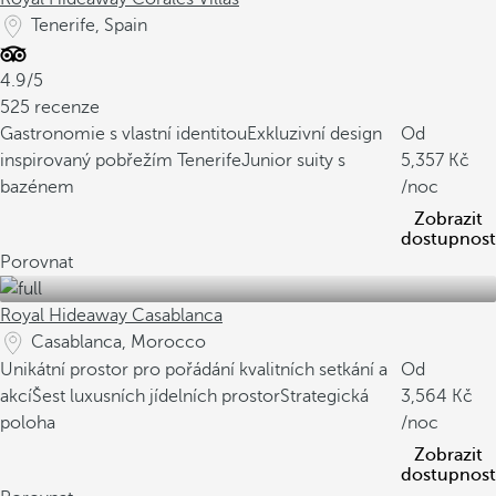
Tenerife, Spain
4.9/5
525 recenze
Gastronomie s vlastní identitou
Exkluzivní design
Od
inspirovaný pobřežím Tenerife
Junior suity s
5,357
bazénem
/noc
Zobrazit
dostupnost
Porovnat
Royal Hideaway Casablanca
Casablanca, Morocco
Unikátní prostor pro pořádání kvalitních setkání a
Od
akcí
Šest luxusních jídelních prostor
Strategická
3,564
poloha
/noc
Zobrazit
dostupnost