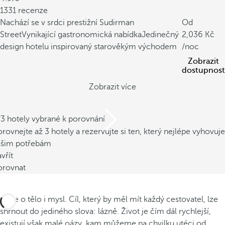
1331 recenze
Nachází se v srdci prestižní Sudirman
Od
Street
Vynikající gastronomická nabídka
Jedinečný
2,036
design hotelu inspirovaný starověkým východem
/noc
Zobrazit
dostupnost
Zobrazit více
/3 hotely vybrané k porovnání
rovnejte až 3 hotely a rezervujte si ten, který nejlépe vyhovuje
ašim potřebám
vřít
orovnat
Péče o tělo i mysl. Cíl, který by měl mít každý cestovatel, lze
shrnout do jediného slova: lázně. Život je čím dál rychlejší,
existují však malé oázy, kam můžeme na chvilku utéci od