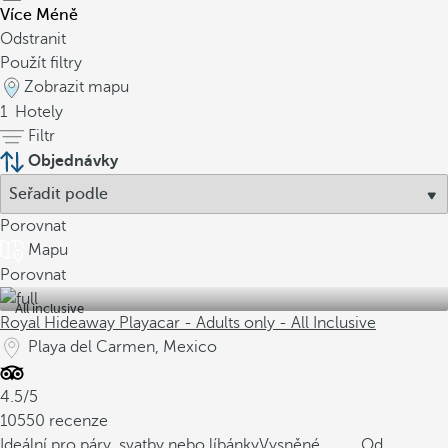
Více
Méně
Odstranit
Použít filtry
Zobrazit mapu
1
Hotely
Filtr
Objednávky
Porovnat
Mapu
Porovnat
All inclusive
Royal Hideaway Playacar - Adults only - All Inclusive
Playa del Carmen, Mexico
4.5/5
10550 recenze
Ideální pro páry, svatby nebo líbánky
Vysněné
Od