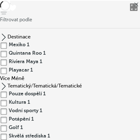
Zpět
Filtrovat podle
Destinace
Mexiko
1
Quintana Roo
1
Riviera Maya
1
Playacar
1
Více
Méně
Tematický/Tematická/Tematické
Pouze dospělí
1
Kultura
1
Vodní sporty
1
Potápění
1
Golf
1
Skvělá střediska
1