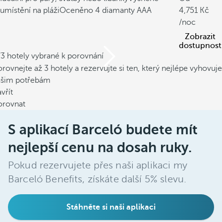
umístění na pláži
Oceněno 4 diamanty AAA
4,751
/noc
Zobrazit
dostupnost
/3 hotely vybrané k porovnání
rovnejte až 3 hotely a rezervujte si ten, který nejlépe vyhovuje
ašim potřebám
vřít
orovnat
S aplikací Barceló budete mít
nejlepší cenu na dosah ruky.
Pokud rezervujete přes naši aplikaci my
Barceló Benefits, získáte další 5% slevu.
Stáhněte si naši aplikaci