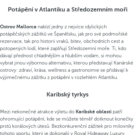
Potápění v Atlantiku a Středozemním moři
Ostrov Mallorca
nabízí jedny z nejvíce idylických
potápěčských zážitků ve Španělsku, jak pro své podmořské
rezervace, tak pro historii vraků, bitev, obchodních cest a
potopených lodí, které zaplňují Středozemní moře. Ti, kdo
dávají přednost chladnějším a hlubším vodám, si mohou
vybrat jinou výbornou alternativu, kterou představují Kanárské
ostrovy: zdraví, krása, wellness a gastronomie se přidávají k
výjimečnému zážitku z potápění v rozlehlém Atlantiku.
Karibský tyrkys
Mezi nekonečné atrakce výletu do
Karibské oblasti
patří
ohromující potápění, kde se můžete téměř dotknout konečky
prstů korálových útesů. Bezkonkurenční zážitek pro milovníky
tohoto sportu, který je dokonalý v Royal Hideaway Luxury