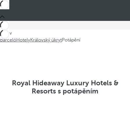
Jste v
Barceló
Hotely
Královský úkryt
Potápění
Royal Hideaway Luxury Hotels &
Resorts s potápěním