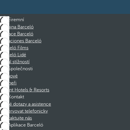
Firemní
Skupina Barceló
Nadace Barceló
Vacaciones Barceló
Barceló Films
Barceló Lidé
Kanál stížností
Společnosti
Členové
Partneři
Dorint Hotels & Resorts
Kontakt
Časté dotazy a asistence
Rezervovat telefonicky
Kontaktujte nás
Aplikace Barceló