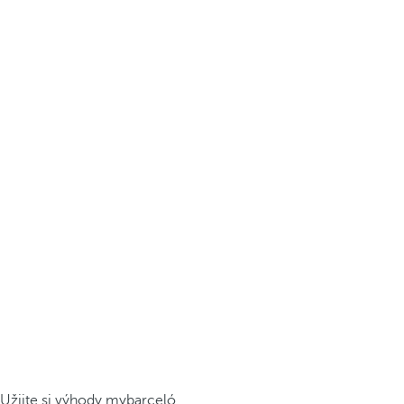
Užijte si výhody mybarceló