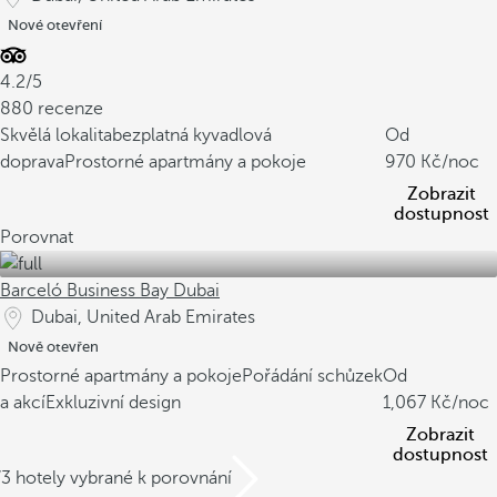
Nové otevření
4.2/5
880 recenze
Skvělá lokalita
bezplatná kyvadlová
Od
doprava
Prostorné apartmány a pokoje
970
/noc
Zobrazit
dostupnost
Porovnat
Barceló Business Bay Dubai
Dubai, United Arab Emirates
Nově otevřen
Prostorné apartmány a pokoje
Pořádání schůzek
Od
a akcí
Exkluzivní design
1,067
/noc
Zobrazit
dostupnost
/3 hotely vybrané k porovnání