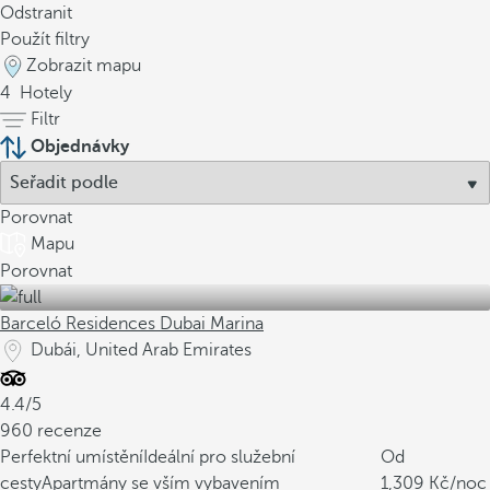
Odstranit
Použít filtry
Zobrazit mapu
4
Hotely
Filtr
Objednávky
Porovnat
Mapu
Porovnat
Barceló Residences Dubai Marina
Dubái, United Arab Emirates
4.4/5
960 recenze
Perfektní umístění
Ideální pro služební
Od
cesty
Apartmány se vším vybavením
1,309
/noc