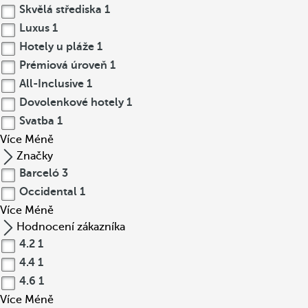
Skvělá střediska
1
Luxus
1
Hotely u pláže
1
Prémiová úroveň
1
All-Inclusive
1
Dovolenkové hotely
1
Svatba
1
Více
Méně
Značky
Barceló
3
Occidental
1
Více
Méně
Hodnocení zákazníka
4.2
1
4.4
1
4.6
1
Více
Méně