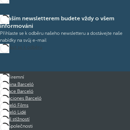
S naším newsletterem budete vždy o všem
informováni
Přihlaste se k odběru našeho newsletteru a dostávejte naše
nabídky na svůj e-mail
Přihlásit se k odběru
Firemní
Skupina Barceló
Nadace Barceló
Vacaciones Barceló
Barceló Films
Barceló Lidé
Kanál stížností
Společnosti