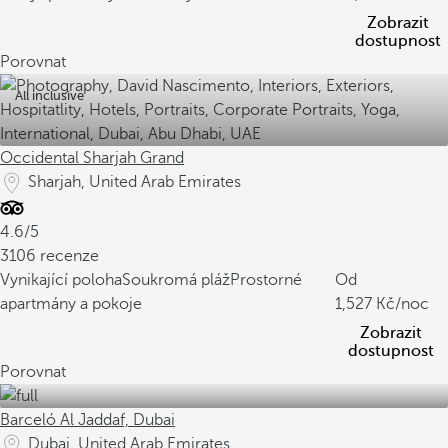
Zobrazit
dostupnost
Porovnat
All inclusive
Occidental Sharjah Grand
Sharjah, United Arab Emirates
4.6/5
3106 recenze
Vynikající poloha
Soukromá pláž
Prostorné
Od
apartmány a pokoje
1,527
/noc
Zobrazit
dostupnost
Porovnat
Barceló Al Jaddaf, Dubai
Dubai, United Arab Emirates