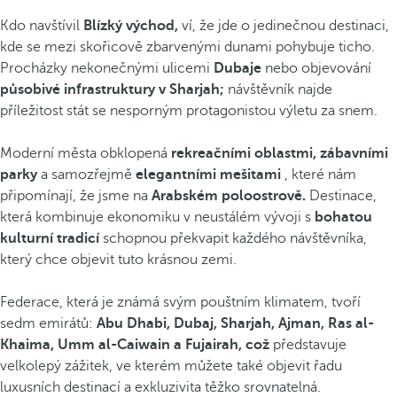
Kdo navštívil
Blízký východ,
ví, že jde o jedinečnou destinaci,
kde se mezi skořicově zbarvenými dunami pohybuje ticho.
Procházky nekonečnými ulicemi
Dubaje
nebo objevování
působivé infrastruktury v Sharjah;
návštěvník najde
příležitost stát se nesporným protagonistou výletu za snem.
Moderní města obklopená
rekreačními oblastmi, zábavními
parky
a samozřejmě
elegantními mešitami
, které nám
připomínají, že jsme na
Arabském poloostrově.
Destinace,
která kombinuje ekonomiku v neustálém vývoji s
bohatou
kulturní tradicí
schopnou překvapit každého návštěvníka,
který chce objevit tuto krásnou zemi.
Federace, která je známá svým pouštním klimatem, tvoří
sedm emirátů:
Abu Dhabi, Dubaj, Sharjah, Ajman, Ras al-
Khaima, Umm al-Caiwain a Fujairah, což
představuje
velkolepý zážitek, ve kterém můžete také objevit řadu
luxusních destinací a exkluzivita těžko srovnatelná.