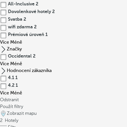
All-Inclusive
2
Dovolenkové hotely
2
Svatba
2
wifi zdarma
2
Prémiová úroveň
1
Více
Méně
Značky
Occidental
2
Více
Méně
Hodnocení zákazníka
4.1
1
4.2
1
Více
Méně
Odstranit
Použít filtry
Zobrazit mapu
2
Hotely