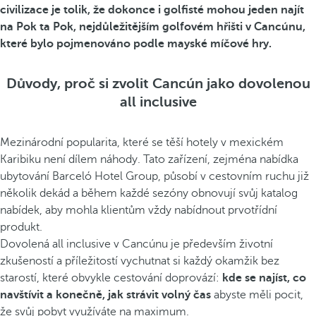
civilizace je tolik, že dokonce i golfisté mohou jeden najít
na
Pok ta Pok, nejdůležitějším golfovém hřišti v Cancúnu
,
které bylo pojmenováno podle mayské míčové hry.
Důvody, proč si zvolit Cancún jako dovolenou
all inclusive
Mezinárodní popularita, které se těší hotely v mexickém
Karibiku není dílem náhody. Tato zařízení, zejména nabídka
ubytování Barceló Hotel Group, působí v cestovním ruchu již
několik dekád a během každé sezóny obnovují svůj katalog
nabídek, aby mohla klientům vždy nabídnout prvotřídní
produkt.
Dovolená all inclusive v Cancúnu je především životní
zkušeností a příležitostí vychutnat si každý okamžik bez
starostí, které obvykle cestování doprovází:
kde se najíst, co
navštívit a konečně, jak strávit volný čas
abyste měli pocit,
že svůj pobyt využíváte na maximum.