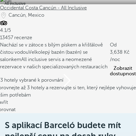
All inclusive
Occidental Costa Cancún - All Inclusive
Cancún, Mexico
4.1/5
13457 recenze
Nachází se v zátoce s bílým pískem a křišťálově
Od
čistou vodou
Velkolepý bazén (bazén) se
3,638
salonkem
All inclusive servis a neomezené
/noc
rezervace v našich specializovaných restauracích
Zobrazit
dostupnost
/3 hotely vybrané k porovnání
rovnejte až 3 hotely a rezervujte si ten, který nejlépe vyhovuje
ašim potřebám
vřít
orovnat
S aplikací Barceló budete mít