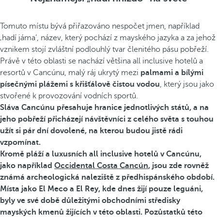
Tomuto místu bývá přiřazováno nespočet jmen, například
‚hadí jáma‘, název, který pochází z mayského jazyka a za jehož
vznikem stojí zvláštní podlouhlý tvar členitého pásu pobřeží.
Právě v této oblasti se nachází většina all inclusive hotelů a
resortů v Cancúnu, malý ráj ukrytý mezi
palmami a bílými
písečnými plážemi s křišťálově čistou vodou
, který jsou jako
stvořené k provozování vodních sportů.
Sláva Cancúnu přesahuje hranice jednotlivých států, a na
jeho pobřeží přicházejí návštěvníci z celého světa s touhou
užít si pár dní dovolené, na kterou budou jistě rádi
vzpomínat.
Kromě pláží a luxusních all inclusive hotelů v Cancúnu,
jako například
Occidental Costa Cancún
, jsou zde rovněž
známá archeologická naleziště z předhispánského období.
Místa jako
El Meco a El Rey,
kde dnes žijí pouze leguáni,
byly ve své době důležitými obchodními středisky
mayských kmenů žijících v této oblasti. Pozůstatků této