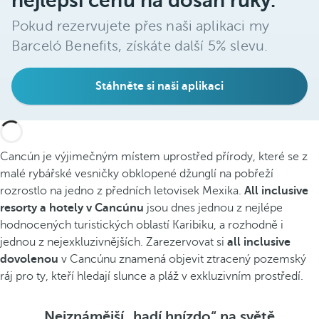
nejlepší cenu na dosah ruky.
Pokud rezervujete přes naši aplikaci my
Barceló Benefits, získáte další 5% slevu.
Stáhněte si naši aplikaci
Cancún je výjimečným místem uprostřed přírody, které se z
malé rybářské vesničky obklopené džunglí na pobřeží
rozrostlo na jedno z předních letovisek Mexika.
All inclusive
resorty a hotely v Cancúnu
jsou dnes jednou z nejlépe
hodnocených turistických oblastí Karibiku, a rozhodně i
jednou z nejexkluzivnějších. Zarezervovat si
all inclusive
dovolenou
v Cancúnu znamená objevit ztracený pozemský
ráj pro ty, kteří hledají slunce a pláž v exkluzivním prostředí.
Nejznámější „hadí hnízdo“ na světě