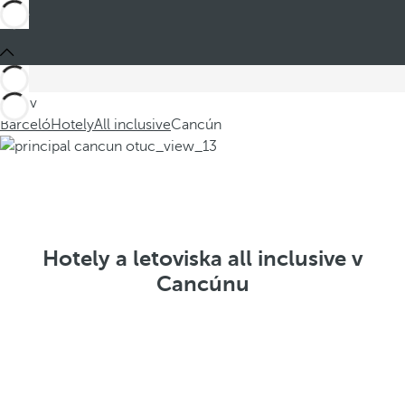
Jste v
Barceló
Hotely
All inclusive
Cancún
Hotely a letoviska all inclusive v
Cancúnu