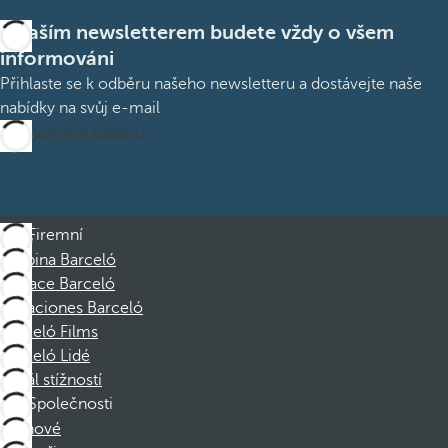
S naším newsletterem budete vždy o všem
informováni
Přihlaste se k odběru našeho newsletteru a dostávejte naše
nabídky na svůj e-mail
Přihlásit se k odběru
Firemní
Skupina Barceló
Nadace Barceló
Vacaciones Barceló
Barceló Films
Barceló Lidé
Kanál stížností
Společnosti
Členové