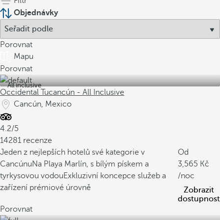
Filtr
Objednávky
Porovnat
Mapu
Porovnat
All inclusive
Occidental Tucancún - All Inclusive
Cancún, Mexico
4.2/5
14281 recenze
Jeden z nejlepších hotelů své kategorie v
Od
Cancúnu
Na Playa Marlín, s bílým pískem a
3,565
tyrkysovou vodou
Exkluzivní koncepce služeb a
/noc
zařízení prémiové úrovně
Zobrazit
dostupnost
Porovnat