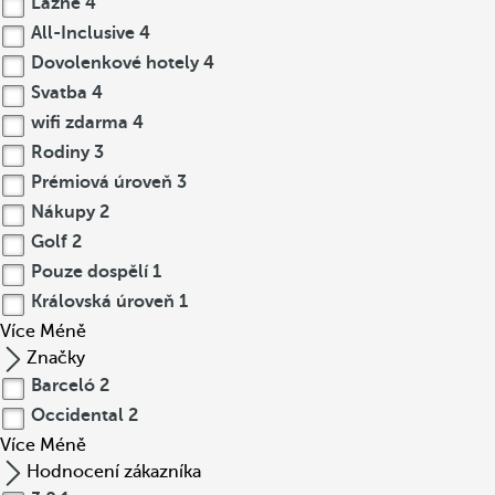
Lázně
4
All-Inclusive
4
Dovolenkové hotely
4
Svatba
4
wifi zdarma
4
Rodiny
3
Prémiová úroveň
3
Nákupy
2
Golf
2
Pouze dospělí
1
Královská úroveň
1
Více
Méně
Značky
Barceló
2
Occidental
2
Více
Méně
Hodnocení zákazníka