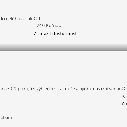
 do celého areálu
Od
1,746
/noc
Zobrazit dostupnost
Cana
80 % pokojů s výhledem na moře a hydromasážní vanou
O
5,
Zo
třebám