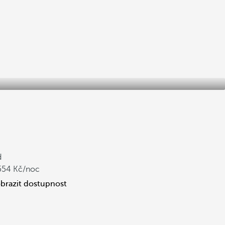
d
554
/noc
brazit dostupnost