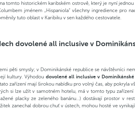
tomto historickém karibském ostrově, který je nyní jednou z 
Kolumbem jménem „Hispaniola“ všechny ingredience pro nadp
měnily tuto oblast v Karibiku v sen každého cestovatele.
ech dovolené all inclusive v Dominikán
šemi pěti smysly; v Dominikánské republice se návštěvníci nem
její kultury. Výhodou
dovolené all inclusive v Dominikánské
o zařízení mají širokou nabídku pro volný čas, aby pokryla vše
erých si lze užít v samotném hotelu, má v tomto typu zařízen
ené placky ze zeleného banánu…) dostávají prostor v restau
ážitek zanechal dobrou chuť v ústech, mohou hosté ve vynikají