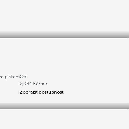
ým pískem
Od
2,934
/noc
Zobrazit dostupnost