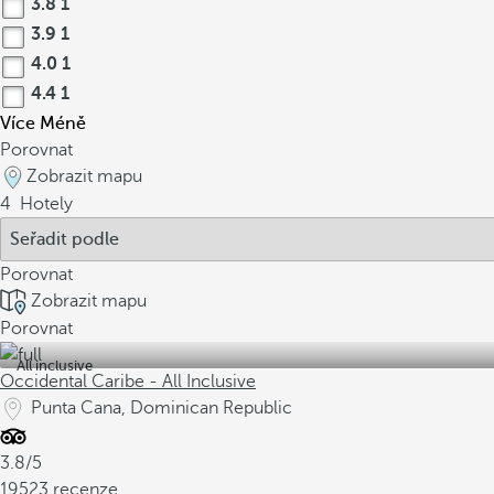
3.8
1
3.9
1
4.0
1
4.4
1
Více
Méně
Porovnat
Zobrazit mapu
4
Hotely
Porovnat
Zobrazit mapu
Porovnat
All inclusive
Occidental Caribe - All Inclusive
Punta Cana, Dominican Republic
3.8/5
19523 recenze