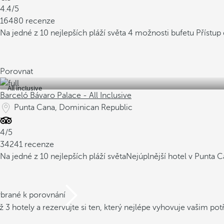
4.4/5
16480 recenze
Na jedné z 10 nejlepších pláží světa
4 možnosti bufetu
Přístup
Porovnat
All inclusive
Barceló Bávaro Palace - All Inclusive
Punta Cana, Dominican Republic
4/5
34241 recenze
Na jedné z 10 nejlepších pláží světa
Nejúplnější hotel v Punta 
ybrané k porovnání
ž 3 hotely a rezervujte si ten, který nejlépe vyhovuje vašim po