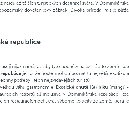
nejdůležitějších turistických destinací světa. V Dominikánské
ozemský dovolenkový zážitek. Divoká příroda, rajské pláže
ské republice
usejí nijak namáhat, aby tyto podněty nalezli. Je to země, kde
 republice
je to, že hosté mohou poznat tu největší exotiku a
chny potřeby i těch nejzvídavějších turistů.
í velkou váhu gastronomie.
Exotické chutě Karibiku
(mangú -
racích resortů all inclusive v Dominikánské republice, kde
cích restauracích ochutnat výborné koktejly ze země, která je