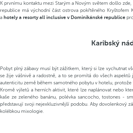
K prvnímu kontaktu mezi Starým a Novým světem došlo zde, na 
republice má východní část ostrova pokřtěného Kryštofem 
a
hotely a resorty all inclusive v Dominikánské republice
pro
Karibský nád
Pobyt plný zábavy musí být zážitkem, který si lze vychutnat v
se žije vášnivě a radostně, a to se promítá do všech aspektů 
autenticitu země během samotného pobytu v hotelu, protože tat
Kromě výletů a herních aktivit, které lze naplánovat nebo kt
kaše ze zeleného banánu, polévka sancocho, tostones - smaž
představují svoji nejexkluzivnější podobu. Aby dovolenkový z
kolébkou mixologie.