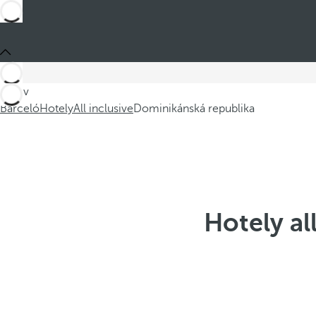
Jste v
Barceló
Hotely
All inclusive
Dominikánská republika
Hotely al