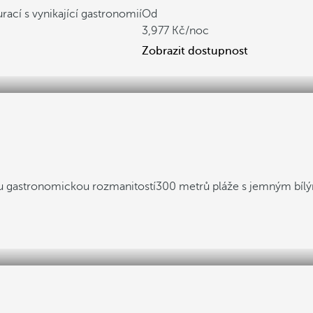
urací s vynikající gastronomií
Od
3,977
/noc
Zobrazit dostupnost
lou gastronomickou rozmanitostí
300 metrů pláže s jemným bíl