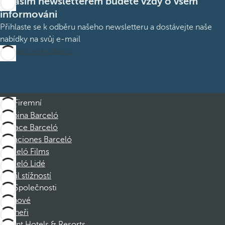
S naším newsletterem budete vždy o všem
informováni
Přihlaste se k odběru našeho newsletteru a dostávejte naše
nabídky na svůj e-mail
Přihlásit se k odběru
Firemní
Skupina Barceló
Nadace Barceló
Vacaciones Barceló
Barceló Films
Barceló Lidé
Kanál stížností
Společnosti
Členové
Partneři
Dorint Hotels & Resorts