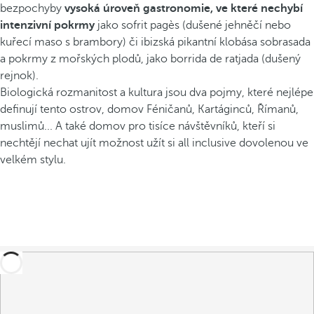
bezpochyby
vysoká úroveň gastronomie, ve které nechybí
intenzivní pokrmy
jako sofrit pagès (dušené jehněčí nebo
kuřecí maso s brambory) či ibizská pikantní klobása sobrasada
a pokrmy z mořských plodů, jako borrida de ratjada (dušený
rejnok).
Biologická rozmanitost a kultura jsou dva pojmy, které nejlépe
definují tento ostrov, domov Féničanů, Kartáginců, Římanů,
muslimů... A také domov pro tisíce návštěvníků, kteří si
nechtějí nechat ujít možnost užít si all inclusive dovolenou ve
velkém stylu.