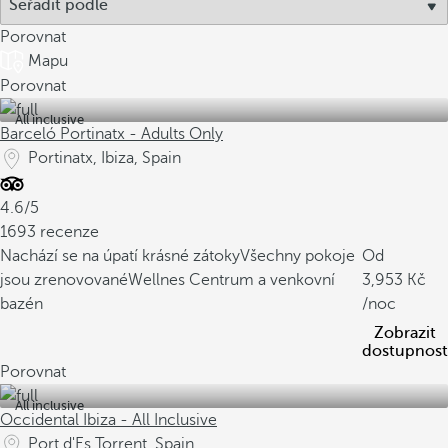
Porovnat
Mapu
Porovnat
All inclusive
Barceló Portinatx - Adults Only
Portinatx, Ibiza, Spain
4.6/5
1693 recenze
Nachází se na úpatí krásné zátoky
Všechny pokoje
Od
jsou zrenovované
Wellnes Centrum a venkovní
3,953
bazén
/noc
Zobrazit
dostupnost
Porovnat
All inclusive
Occidental Ibiza - All Inclusive
Port d'Es Torrent, Spain