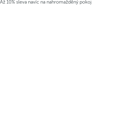
Až 10% sleva navíc na nahromažděný pokoj