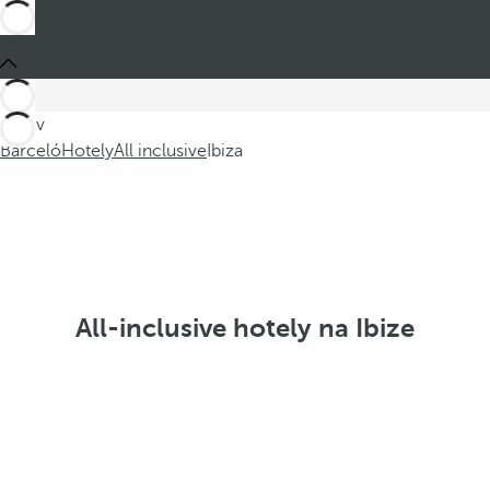
Jste v
Barceló
Hotely
All inclusive
Ibiza
All-inclusive hotely na Ibize