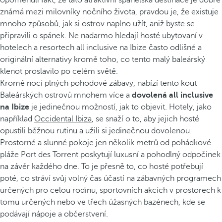
opomenuli fakt, že tato atraktivní španělská destinace je dobře
známá mezi milovníky nočního života, pravdou je, že existuje
mnoho způsobů, jak si ostrov naplno užít, aniž byste se
připravili o spánek. Ne nadarmo hledají hosté ubytovaní v
hotelech a resortech all inclusive na Ibize často odlišné a
originální alternativy kromě toho, co tento malý baleárský
klenot proslavilo po celém světě.
Kromě nocí plných pohodové zábavy, nabízí tento kout
Baleárských ostrovů mnohem více a
dovolená all inclusive
na Ibize
je jedinečnou možností, jak to objevit. Hotely, jako
například
Occidental Ibiza
, se snaží o to, aby jejich hosté
opustili běžnou rutinu a užili si jedinečnou dovolenou.
Prostorné a slunné pokoje jen několik metrů od pohádkové
pláže Port des Torrent poskytují luxusní a pohodlný odpočinek
na závěr každého dne. To je přesně to, co hosté potřebují
poté, co stráví svůj volný čas účastí na zábavných programech
určených pro celou rodinu, sportovních akcích v prostorech k
tomu určených nebo ve třech úžasných bazénech, kde se
podávají nápoje a občerstvení.