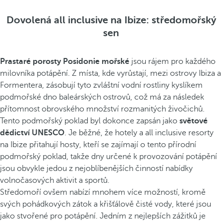
Dovolená all inclusive na Ibize: středomořský
sen
Prastaré porosty Posidonie mořské
jsou rájem pro každého
milovníka potápění. Z místa, kde vyrůstají, mezi ostrovy Ibiza a
Formentera, zásobují tyto zvláštní vodní rostliny kyslíkem
podmořské dno baleárských ostrovů, což má za následek
přítomnost obrovského množství rozmanitých živočichů.
Tento podmořský poklad byl dokonce zapsán jako
světové
dědictví UNESCO
. Je běžné, že hotely a all inclusive resorty
na Ibize přitahují hosty, kteří se zajímají o tento přírodní
podmořský poklad, takže dny určené k provozování potápění
jsou obvykle jedou z nejoblíbenějších činností nabídky
volnočasových aktivit a sportů.
Středomoří ovšem nabízí mnohem více možností, kromě
svých pohádkových zátok a křišťálově čisté vody, které jsou
jako stvořené pro potápění. Jedním z nejlepších zážitků je