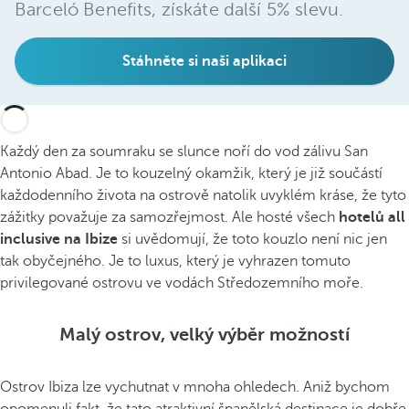
Barceló Benefits, získáte další 5% slevu.
Stáhněte si naši aplikaci
Každý den za soumraku se slunce noří do vod zálivu San
Antonio Abad. Je to kouzelný okamžik, který je již součástí
každodenního života na ostrově natolik uvyklém kráse, že tyto
zážitky považuje za samozřejmost. Ale hosté všech
hotelů all
inclusive na Ibize
si uvědomují, že toto kouzlo není nic jen
tak obyčejného. Je to luxus, který je vyhrazen tomuto
privilegované ostrovu ve vodách Středozemního moře.
Malý ostrov, velký výběr možností
Ostrov Ibiza lze vychutnat v mnoha ohledech. Aniž bychom