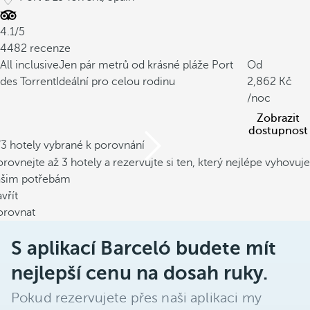
4.1/5
4482 recenze
All inclusive
Jen pár metrů od krásné pláže Port
Od
des Torrent
Ideální pro celou rodinu
2,862
/noc
Zobrazit
dostupnost
/3 hotely vybrané k porovnání
rovnejte až 3 hotely a rezervujte si ten, který nejlépe vyhovuje
ašim potřebám
vřít
orovnat
S aplikací Barceló budete mít
nejlepší cenu na dosah ruky.
Pokud rezervujete přes naši aplikaci my