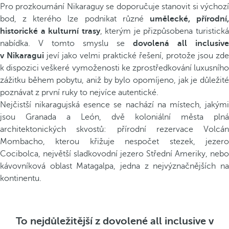
Pro prozkoumání Nikaraguy se doporučuje stanovit si výchozí
bod, z kterého lze podnikat různé
umělecké, přírodní
historické a kulturní trasy
, kterým je přizpůsobena turistick
nabídka. V tomto smyslu se
dovolená all inclusive
v Nikaragui
jeví jako velmi praktické řešení, protože jsou zde
k dispozici veškeré vymoženosti ke zprostředkování luxusního
zážitku během pobytu, aniž by bylo opomíjeno, jak je důležité
poznávat z první ruky to nejvíce autentické.
Nejčistší nikaragujská esence se nachází na místech, jakými
jsou Granada a León, dvě koloniální města plná
architektonických skvostů: přírodní rezervace Volcán
Mombacho, kterou křižuje nespočet stezek, jezero
Cocibolca, největší sladkovodní jezero Střední Ameriky, nebo
kávovníková oblast Matagalpa, jedna z nejvýznačnějších na
kontinentu.
To nejdůležitější z dovolené all inclusive v