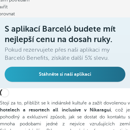
ašim potřebám
vřít
orovnat
S aplikací Barceló budete mít
nejlepší cenu na dosah ruky.
Pokud rezervujete přes naši aplikaci my
Barceló Benefits, získáte další 5% slevu.
Stáhněte si naši aplikaci
Stojí za to, přiblížit se k indiánské kultuře a zažít dovolenou v
hotelech a resortech all inclusive v Nikaragui
, což je
pohodlný a exkluzivní způsob, jak se dostat do kontaktu s
mnoha podobami jedné z nejvíce vzrušujících zemí