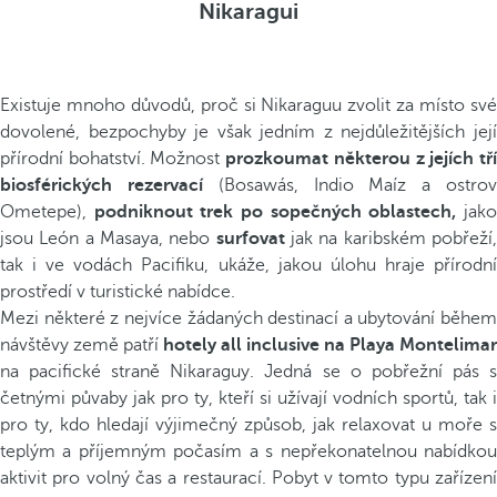
Nikaragui
Existuje mnoho důvodů, proč si Nikaraguu zvolit za místo své
dovolené, bezpochyby je však jedním z nejdůležitějších její
přírodní bohatství. Možnost
prozkoumat některou z jejích tř
biosférických rezervací
(Bosawás, Indio Maíz a ostro
Ometepe),
podniknout trek po sopečných oblastech,
jak
jsou León a Masaya, nebo
surfovat
jak na karibském pobřeží
tak i ve vodách Pacifiku, ukáže, jakou úlohu hraje přírodní
prostředí v turistické nabídce.
Mezi některé z nejvíce žádaných destinací a ubytování během
návštěvy země patří
hotely all inclusive na Playa Montelimar
na pacifické straně Nikaraguy. Jedná se o pobřežní pás s
četnými půvaby jak pro ty, kteří si užívají vodních sportů, tak i
pro ty, kdo hledají výjimečný způsob, jak relaxovat u moře s
teplým a příjemným počasím a s nepřekonatelnou nabídkou
aktivit pro volný čas a restaurací. Pobyt v tomto typu zařízení