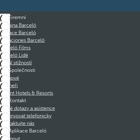
Firemní
Skupina Barceló
Nadace Barceló
Vacaciones Barceló
Barceló Films
Barceló Lidé
Kanál stížností
Společnosti
Členové
Partneři
Dorint Hotels & Resorts
Kontakt
Časté dotazy a asistence
Rezervovat telefonicky
Kontaktujte nás
Aplikace Barceló
Stáhnout