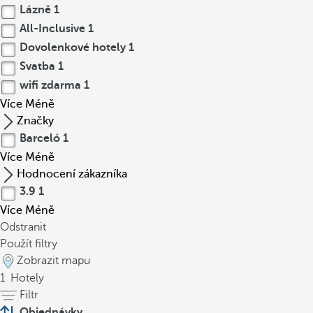
Lázně
1
All-Inclusive
1
Dovolenkové hotely
1
Svatba
1
wifi zdarma
1
Více
Méně
Značky
Barceló
1
Více
Méně
Hodnocení zákazníka
3.9
1
Více
Méně
Odstranit
Použít filtry
Zobrazit mapu
1
Hotely
Filtr
Objednávky