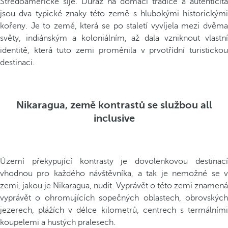
Středoamerické šíje. Důraz na domácí tradice a autenticita
jsou dva typické znaky této země s hlubokými historickými
kořeny. Je to země, která se po staletí vyvíjela mezi dvěma
světy, indiánským a koloniálním, až dala vzniknout vlastní
identitě, která tuto zemi proměnila v prvotřídní turistickou
destinaci.
Nikaragua, země kontrastů se službou all
inclusive
Území překypující kontrasty je dovolenkovou destinací
vhodnou pro každého návštěvníka, a tak je nemožné se v
zemi, jakou je Nikaragua, nudit. Vyprávět o této zemi znamená
vyprávět o ohromujících sopečných oblastech, obrovských
jezerech, plážích v délce kilometrů, centrech s termálními
koupelemi a hustých pralesech.