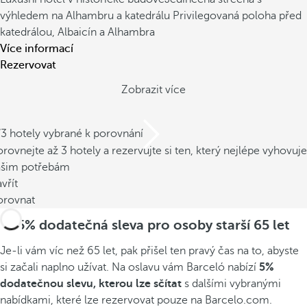
výhledem na Alhambru a katedrálu
Privilegovaná poloha před
katedrálou, Albaicín a Alhambra
Více informací
Rezervovat
Zobrazit více
/3 hotely vybrané k porovnání
rovnejte až 3 hotely a rezervujte si ten, který nejlépe vyhovuje
ašim potřebám
vřít
orovnat
5% dodatečná sleva pro osoby starší 65 let
Je-li vám víc než 65 let, pak přišel ten pravý čas na to, abyste
si začali naplno užívat. Na oslavu vám Barceló nabízí
5%
dodatečnou slevu, kterou lze sčítat
s dalšími vybranými
nabídkami, které lze rezervovat pouze na Barcelo.com.