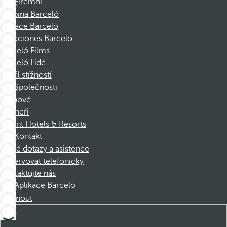
Firemní
Skupina Barceló
Nadace Barceló
Vacaciones Barceló
Barceló Films
Barceló Lidé
Kanál stížností
Společnosti
Členové
Partneři
Dorint Hotels & Resorts
Kontakt
Časté dotazy a asistence
Rezervovat telefonicky
Kontaktujte nás
Aplikace Barceló
Stáhnout