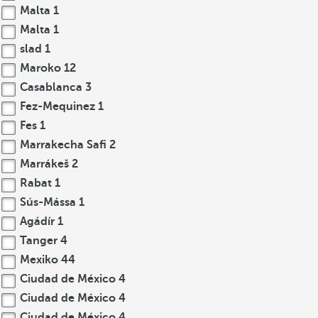
Malta
1
Malta
1
slad
1
Maroko
12
Casablanca
3
Fez-Mequinez
1
Fes
1
Marrakecha Safi
2
Marrákeš
2
Rabat
1
Sús-Mássa
1
Agádír
1
Tanger
4
Mexiko
44
Ciudad de México
4
Ciudad de México
4
Ciudad de México
4