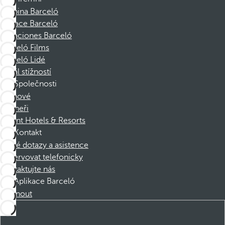
Skupina Barceló
Nadace Barceló
Vacaciones Barceló
Barceló Films
Barceló Lidé
Kanál stížností
Společnosti
Členové
Partneři
Dorint Hotels & Resorts
Kontakt
Časté dotazy a asistence
Rezervovat telefonicky
Kontaktujte nás
Aplikace Barceló
Stáhnout