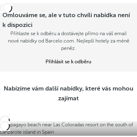
u
ě
Z
Z
t
o
Omlouváme se, ale v tuto chvíli nabídka není
o
i
b
k dispozici
b
r
Z
r
Přihlaste se k odběru a dostávejte přímo na váš email
a
o
a
nové nabídky od Barcelo.com. Nejlepší hotely za méně
z
b
z
peněz.
i
r
i
t
a
t
Přihlásit se k odběru
n
z
n
a
i
a
b
t
b
í
n
Nabízíme vám další nabídky, které vás mohou
í
d
a
zajímat
d
k
b
k
y
í
y
d
k
y