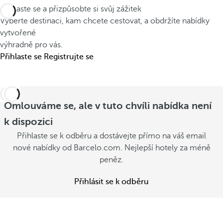
i
Přihlaste se a přizpůsobte si svůj zážitek
r
a
u
Vyberte destinaci, kam chcete cestovat, a obdržíte nabídky
o
n
j
vytvořené
ž
o
výhradně pro vás.
í
í
u
Přihlaste se
Registrujte se
t
t
v
l
z
p
é
i
a
t
Omlouváme se, ale v tuto chvíli nabídka není
m
m
o
k dispozici
u
ě
Z
Přihlaste se k odběru a dostávejte přímo na váš email
Z
t
o
nové nabídky od Barcelo.com. Nejlepší hotely za méně
o
i
b
peněz.
b
r
Z
r
a
o
Přihlásit se k odběru
a
z
b
z
i
r
i
t
a
t