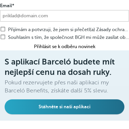
Email
Přijímám a potvrzuji, že jsem si přečetl(a) Zásady ochrany osobních údajů
Souhlasím s tím, že společnost BGH mi může zasílat obchodní sdělení jakýmkoli způsobem o produktech nebo službách Společnosti BGH
Přihlásit se k odběru novinek
S aplikací Barceló budete mít
nejlepší cenu na dosah ruky.
Pokud rezervujete přes naši aplikaci my
Barceló Benefits, získáte další 5% slevu.
Stáhněte si naši aplikaci