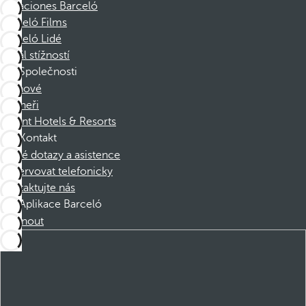
Vacaciones Barceló
Barceló Films
Barceló Lidé
Kanál stížností
Společnosti
Členové
Partneři
Dorint Hotels & Resorts
Kontakt
Časté dotazy a asistence
Rezervovat telefonicky
Kontaktujte nás
Aplikace Barceló
Stáhnout