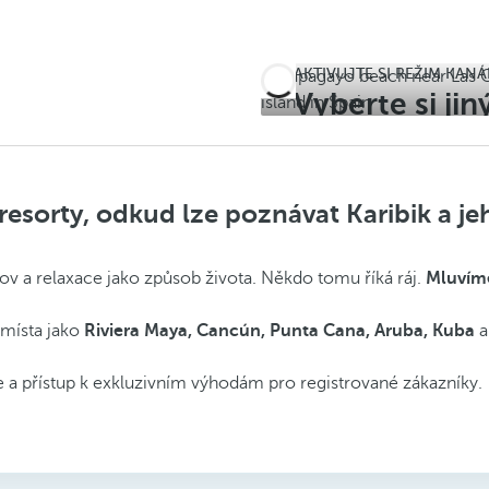
AKTIVUJTE SI REŽIM KAN
Vyberte si jin
zimu
resorty, odkud lze poznávat Karibik a j
slov a relaxace jako způsob života. Někdo tomu říká ráj.
Mluvíme
 místa jako
Riviera Maya, Cancún, Punta Cana, Aruba, Kuba
a
ace a přístup k exkluzivním výhodám pro registrované zákazníky.