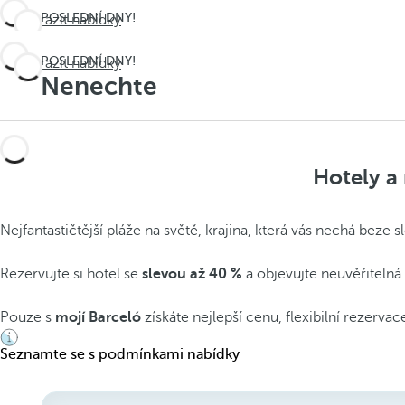
POSLEDNÍ DNY!
Zobrazit nabídky
Nenechte
POSLEDNÍ DNY!
Zobrazit nabídky
si ujít léto
Nenechte
si ujít léto
Hotely a 
Nejfantastičtější pláže na světě, krajina, která vás nechá beze 
Rezervujte si hotel se
slevou až 40 %
a objevujte
neuvěřitelná
Pouze s
mojí Barceló
získáte nejlepší cenu, flexibilní rezerv
Seznamte se s podmínkami nabídky