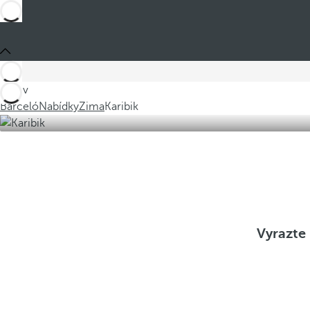
Jste v
Barceló
Nabídky
Zima
Karibik
Vyrazte 