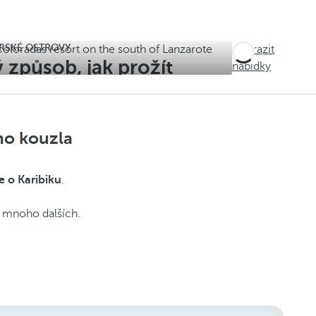
ÁRSKÉ OSTROVY
Zobrazit
ý způsob, jak prožít
nabídky
eho kouzla
 o Karibiku
.
 mnoho dalších.