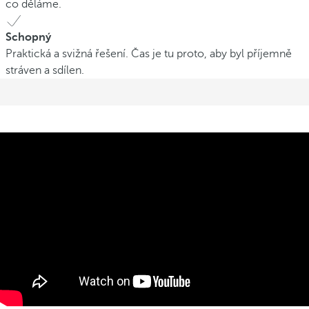
co děláme.
Schopný
Praktická a svižná řešení. Čas je tu proto, aby byl příjemně
stráven a sdílen.