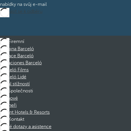
nabídky na svůj e-mail
Přihlásit se k odběru
Firemní
Skupina Barceló
Nadace Barceló
Vacaciones Barceló
Barceló Films
Barceló Lidé
Kanál stížností
Společnosti
Členové
Partneři
Dorint Hotels & Resorts
Kontakt
Časté dotazy a asistence