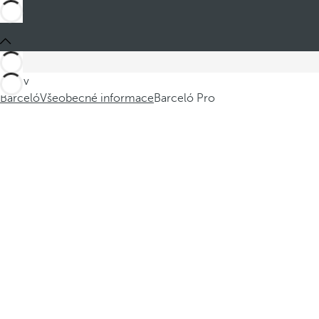
Jste v
Barceló
Všeobecné informace
Barceló Pro