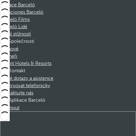
Nadace Barceló
Vacaciones Barceló
Barceló Films
Barceló Lidé
Kanál stížností
Společnosti
Členové
Partneři
Dorint Hotels & Resorts
Kontakt
Časté dotazy a asistence
Rezervovat telefonicky
Kontaktujte nás
Aplikace Barceló
Stáhnout