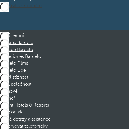
Přihlásit se k odběru
Firemní
Skupina Barceló
Nadace Barceló
Vacaciones Barceló
Barceló Films
Barceló Lidé
Kanál stížností
Společnosti
Členové
Partneři
Dorint Hotels & Resorts
Kontakt
Časté dotazy a asistence
Rezervovat telefonicky