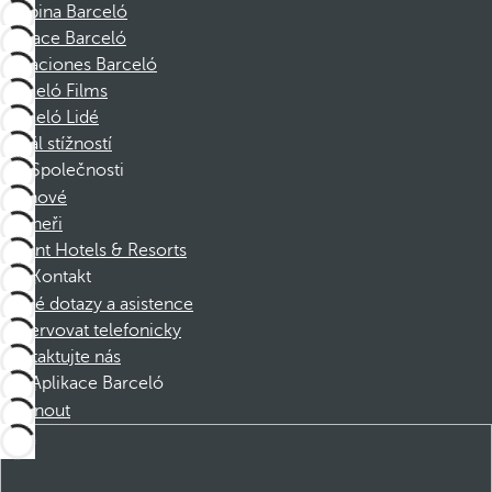
Skupina Barceló
Nadace Barceló
Vacaciones Barceló
Barceló Films
Barceló Lidé
Kanál stížností
Společnosti
Členové
Partneři
Dorint Hotels & Resorts
Kontakt
Časté dotazy a asistence
Rezervovat telefonicky
Kontaktujte nás
Aplikace Barceló
Stáhnout