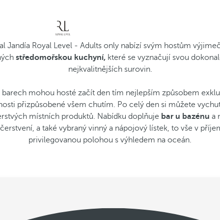
al Jandía Royal Level - Adults only nabízí svým hostům výjimečn
aných
středomořskou kuchyní,
které se vyznačují svou dokonal
nejkvalitnějších surovin.
a barech mohou hosté začít den tím nejlepším způsobem exklu
nosti přizpůsobené všem chutím. Po celý den si můžete vychut
erstvých místních produktů. Nabídku doplňuje
bar u bazénu
a 
stvení, a také vybraný vinný a nápojový lístek, to vše v příje
privilegovanou polohou s výhledem na oceán.