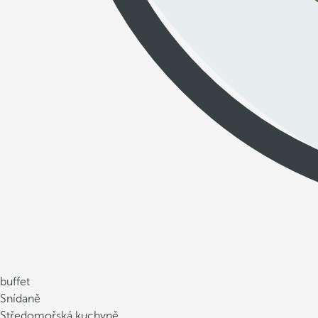
buffet
Snídaně
Středomořská kuchyně