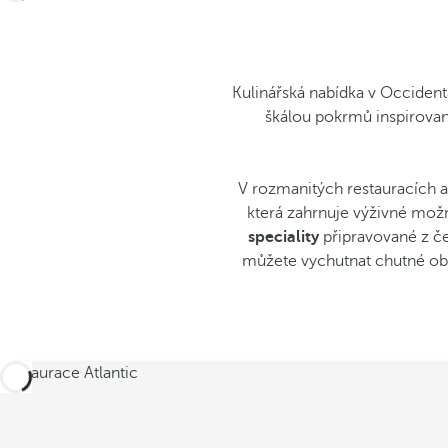
Kulinářská nabídka v Occident
škálou pokrmů inspirov
V rozmanitých restauracích 
která zahrnuje výživné mož
speciality
připravované z č
můžete vychutnat chutné občer
Restaurace Atlantic