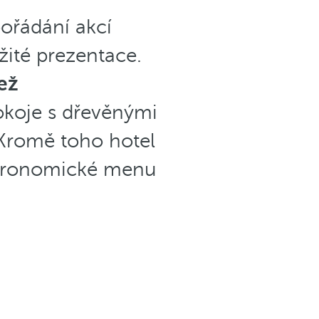
pořádání akcí
žité prezentace.
ež
okoje s dřevěnými
 Kromě toho hotel
astronomické menu