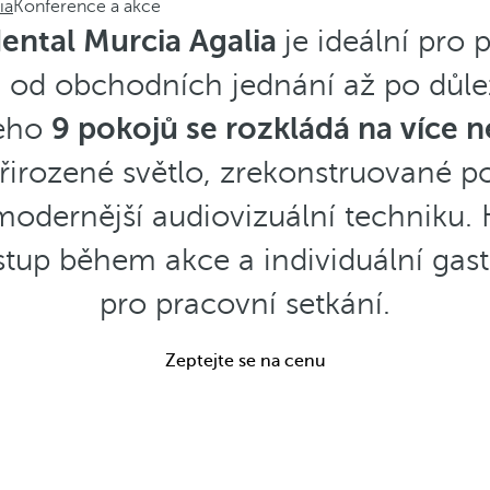
ia
Konference a akce
ental Murcia Agalia
je ideální pro 
, od obchodních jednání až po důle
eho
9 pokojů se rozkládá na více n
řirozené světlo, zrekonstruované p
odernější audiovizuální techniku.
ístup během akce a individuální g
pro pracovní setkání.
Zeptejte se na cenu