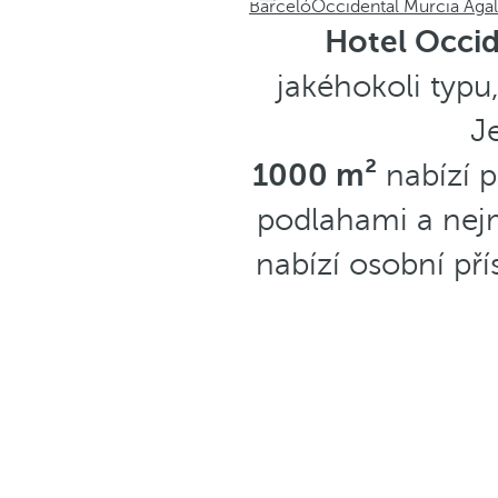
Barceló
Occidental Murcia Agal
Hotel Occid
jakéhokoli typu
J
1000 m²
nabízí p
podlahami a nejm
nabízí osobní př