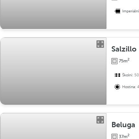
Imperiáln
Salzillo
2
75m
Školní:
50
Hostina:
Beluga
2
37m