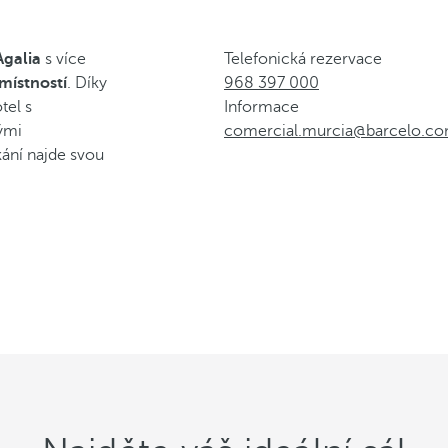
Agalia
s více
Telefonická rezervace
místností
. Díky
968 397 000
tel s
Informace
ými
comercial.murcia@barcelo.c
tkání najde svou