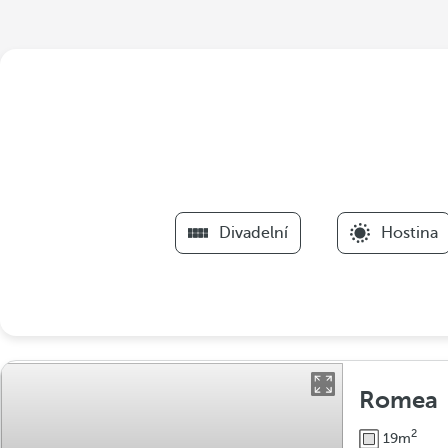
Divadelní
Hostina
Romea
2
19m