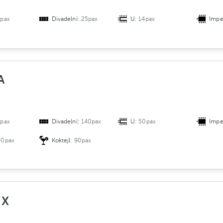
pax
Divadelní:
25pax
U:
14pax
Impe
A
pax
Divadelní:
140pax
U:
50pax
Impe
90pax
Koktejl:
90pax
 X