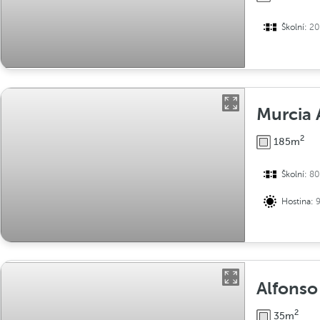
Školní:
20
Murcia 
2
185m
Školní:
80
Hostina:
Alfonso
2
35m