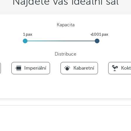
Najděte váš ideální sál
Kapacita
Distribuce
F
Imperiální
Kabaretní
Kokt
i
l
t
e
r
s
D
i
s