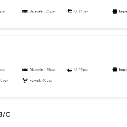
pax
Divadelní:
25pax
U:
14pax
Impe
pax
Divadelní:
45pax
U:
25pax
Impe
30pax
Koktejl:
40pax
B/C