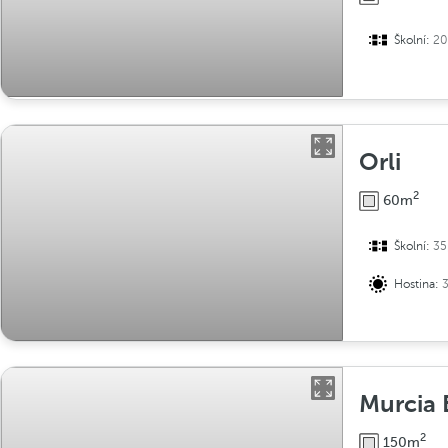
Školní:
20
Orli
2
60m
Školní:
35
Hostina:
Murcia 
2
150m