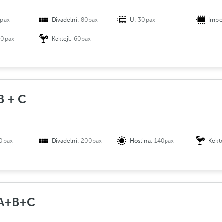
pax
Divadelní:
80pax
U:
30pax
Impe
60pax
Koktejl:
60pax
B + C
0pax
Divadelní:
200pax
Hostina:
140pax
Kokt
 A+B+C