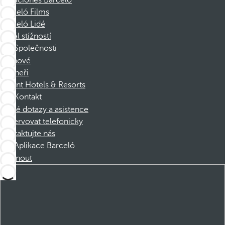
Vacaciones Barceló
Barceló Films
Barceló Lidé
Kanál stížností
Společnosti
Členové
Partneři
Dorint Hotels & Resorts
Kontakt
Časté dotazy a asistence
Rezervovat telefonicky
Kontaktujte nás
Aplikace Barceló
Stáhnout