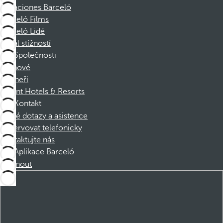
Vacaciones Barceló
Barceló Films
Barceló Lidé
Kanál stížností
Společnosti
Členové
Partneři
Dorint Hotels & Resorts
Kontakt
Časté dotazy a asistence
Rezervovat telefonicky
Kontaktujte nás
Aplikace Barceló
Stáhnout