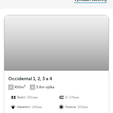
i
s
t
r
i
b
u
c
e
Occidental 1, 2, 3 a 4
2
450m
3.8m výška
Školní:
300pax
U:
170pax
Kabaretní:
140pax
Hostina:
320pax