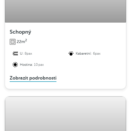
Schopný
2
22m
U:
8pax
Kabaretní:
6pax
Hostina:
10pax
Zobrazit podrobnosti