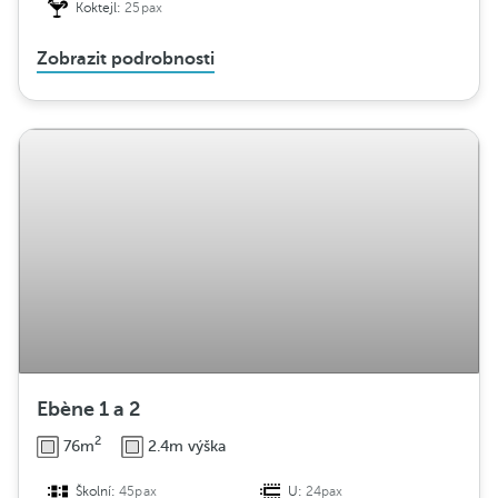
Koktejl:
25pax
Zobrazit podrobnosti
Ebène 1 a 2
2
76m
2.4m výška
Školní:
45pax
U:
24pax