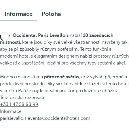
Informace
Poloha
Hotel
Occidental Paris Levallois
nabízí
10 zasedacích
místností,
které jsou díky své velké všestrannosti navrženy tak,
aby se přizpůsobily různým potřebám. Tento funkční a
moderní hotel s elegantním designem nabízí prostory různých
velikostí a uspořádání, ideální pro všechny typy setkání a akcí.
Mnoho místností má
přirozené světlo
, což vytváří příjemné a
produktivní prostředí. Díky široké nabídce služeb si tento hotel
v centru Paříže najde ideální prostor pro každou schůzku.
Telefonická rezervace
+33 1 47 58 88 99
Informace
parislevallois.events@occidentalhotels.com