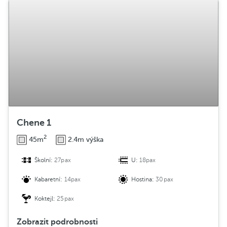
Chene 1
2
45m
2.4m výška
Školní:
27pax
U:
18pax
Kabaretní:
14pax
Hostina:
30pax
Koktejl:
25pax
Zobrazit podrobnosti