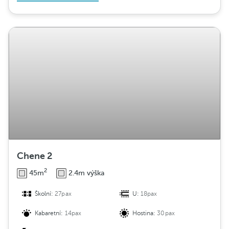
Chene 2
2
45m
2.4m výška
Školní:
27pax
U:
18pax
Kabaretní:
14pax
Hostina:
30pax