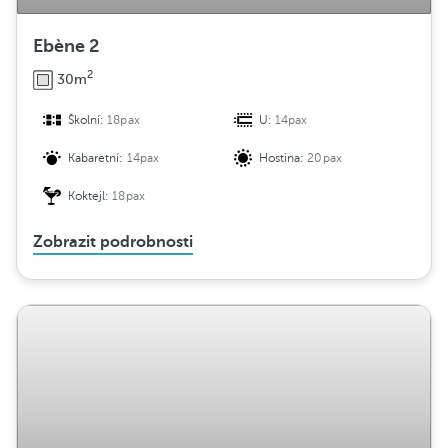
Ebène 2
2
30m
Školní:
18pax
U:
14pax
Kabaretní:
14pax
Hostina:
20pax
Koktejl:
18pax
Zobrazit podrobnosti