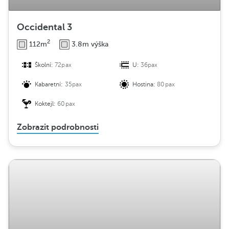
Occidental 3
2
112m
3.8m výška
Školní:
72pax
U:
36pax
Kabaretní:
35pax
Hostina:
80pax
Koktejl:
60pax
Zobrazit podrobnosti