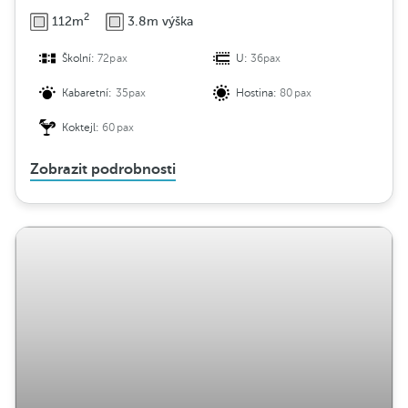
2
112m
3.8m výška
Školní:
72pax
U:
36pax
Kabaretní:
35pax
Hostina:
80pax
Koktejl:
60pax
Zobrazit podrobnosti