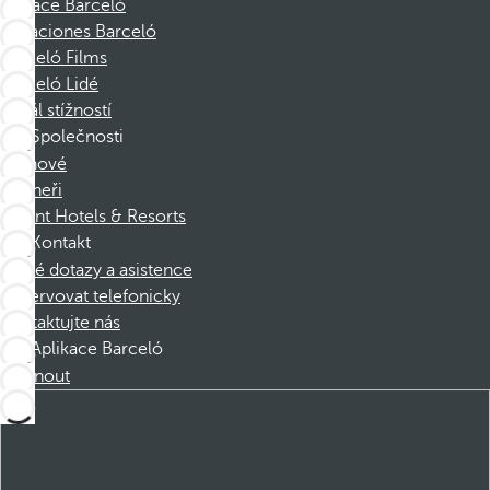
Nadace Barceló
Vacaciones Barceló
Barceló Films
Barceló Lidé
Kanál stížností
Společnosti
Členové
Partneři
Dorint Hotels & Resorts
Kontakt
Časté dotazy a asistence
Rezervovat telefonicky
Kontaktujte nás
Aplikace Barceló
Stáhnout