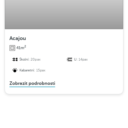
Acajou
2
41m
Školní:
20pax
U:
14pax
Kabaretní:
15pax
Zobrazit podrobnosti