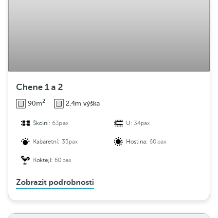
Chene 1 a 2
2
90m
2.4m výška
Školní:
63pax
U:
34pax
Kabaretní:
35pax
Hostina:
60pax
Koktejl:
60pax
Zobrazit podrobnosti