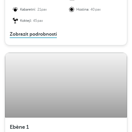
Kabaretní:
21pax
Hostina:
40pax
Koktejl:
45pax
Zobrazit podrobnosti
Ebène 1