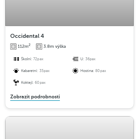
Occidental 4
2
112m
3.8m výška
Školní:
72pax
U:
36pax
Kabaretní:
35pax
Hostina:
80pax
Koktejl:
60pax
Zobrazit podrobnosti