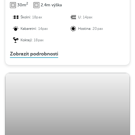
2
30m
2.4m výška
Školní:
18pax
U:
14pax
Kabaretní:
14pax
Hostina:
20pax
Koktejl:
18pax
Zobrazit podrobnosti