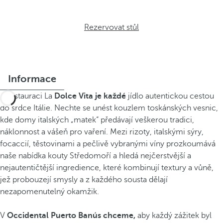
Rezervovat stůl
Informace
V restauraci La
Dolce Vita je každé
jídlo autentickou cestou
do srdce Itálie. Nechte se unést kouzlem toskánských vesnic,
kde domy italských „matek“ předávají veškerou tradici,
náklonnost a vášeň pro vaření. Mezi rizoty, italskými sýry,
focaccií, těstovinami a pečlivě vybranými víny prozkoumává
naše nabídka kouty Středomoří a hledá nejčerstvější a
nejautentičtější ingredience, které kombinují textury a vůně,
jež probouzejí smysly a z každého sousta dělají
nezapomenutelný okamžik.
V
Occidental Puerto Banús chceme,
aby každý zážitek byl