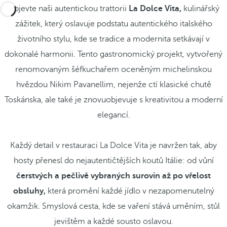
Objevte naši autentickou trattorii
La Dolce Vita,
kulinářský
zážitek, který oslavuje podstatu autentického italského
životního stylu, kde se tradice a modernita setkávají v
dokonalé harmonii. Tento gastronomický projekt, vytvořený
renomovaným šéfkuchařem oceněným michelinskou
hvězdou Nikim Pavanellim, nejenže ctí klasické chutě
Toskánska, ale také je znovuobjevuje s kreativitou a moderní
elegancí.
Každý detail v restauraci La Dolce Vita je navržen tak, aby
hosty přenesl do nejautentičtějších koutů Itálie: od vůní
čerstvých a pečlivě vybraných surovin až po vřelost
obsluhy,
která promění každé jídlo v nezapomenutelný
okamžik. Smyslová cesta, kde se vaření stává uměním, stůl
jevištěm a každé sousto oslavou.