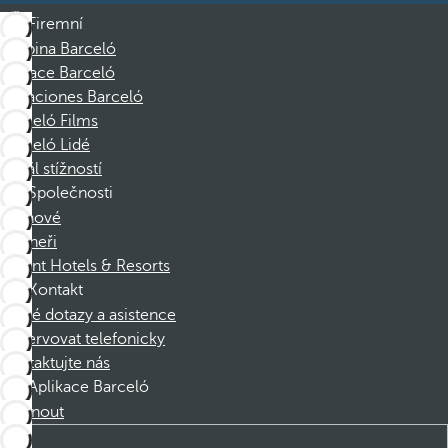
Firemní
Skupina Barceló
Nadace Barceló
Vacaciones Barceló
Barceló Films
Barceló Lidé
Kanál stížností
Společnosti
Členové
Partneři
Dorint Hotels & Resorts
Kontakt
Časté dotazy a asistence
Rezervovat telefonicky
Kontaktujte nás
Aplikace Barceló
Stáhnout