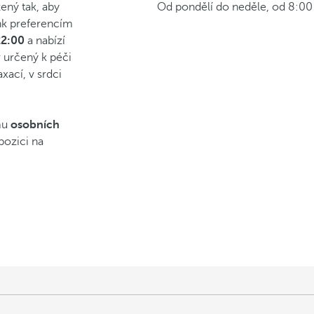
ený tak, aby
Od pondělí do neděle, od 8:00
ink preferencím
22:00
a nabízí
r určený k péči
xací, v srdci
mu
osobních
spozici na