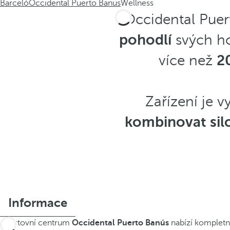
Barceló
Occidental Puerto Banus
Wellness
Occidental Puer
pohodlí
svých ho
více než
2
Zařízení je 
kombinovat silo
Informace
Sportovní centrum
Occidental Puerto Banús
nabízí kompletní