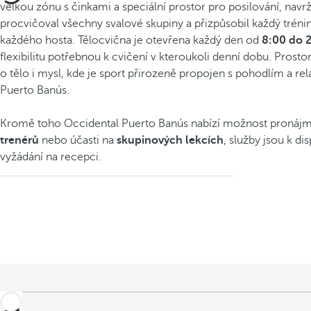
velkou zónu s činkami a speciální prostor pro posilování, navrž
procvičoval všechny svalové skupiny a přizpůsobil každý trén
každého hosta. Tělocvična je otevřena každý den od
8:00 do 
flexibilitu potřebnou k cvičení v kteroukoli denní dobu. Prosto
o tělo i mysl, kde je sport přirozeně propojen s pohodlím a rela
Puerto Banús.
Kromě toho Occidental Puerto Banús nabízí možnost pronáj
trenérů
nebo účasti na
skupinových lekcích
, služby jsou k di
vyžádání na recepci.