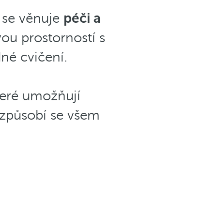
ý se věnuje
péči a
ou prostorností s
né cvičení.
teré umožňují
izpůsobí se všem