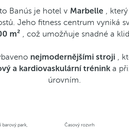
to Banús je hotel v
Marbelle
, kter
stů. Jeho fitness centrum vyniká sv
00 m²
, což umožňuje snadné a klid
vybaveno
nejmodernějšími stroji
, k
vý a kardiovaskulární trénink
a př
úrovním.
 barový park,
Časový rozvrh