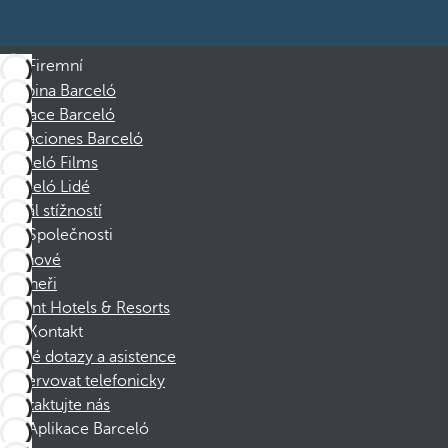
Firemní
Skupina Barceló
Nadace Barceló
Vacaciones Barceló
Barceló Films
Barceló Lidé
Kanál stížností
Společnosti
Členové
Partneři
Dorint Hotels & Resorts
Kontakt
Časté dotazy a asistence
Rezervovat telefonicky
Kontaktujte nás
Aplikace Barceló