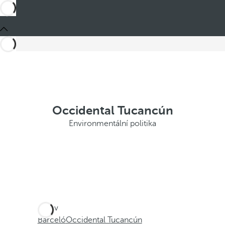
Occidental Tucancún
Environmentální politika
Jste v
Barceló
Occidental Tucancún