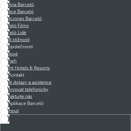
Skupina Barceló
Nadace Barceló
Vacaciones Barceló
Barceló Films
Barceló Lidé
Kanál stížností
Společnosti
Členové
Partneři
Dorint Hotels & Resorts
Kontakt
Časté dotazy a asistence
Rezervovat telefonicky
Kontaktujte nás
Aplikace Barceló
Stáhnout