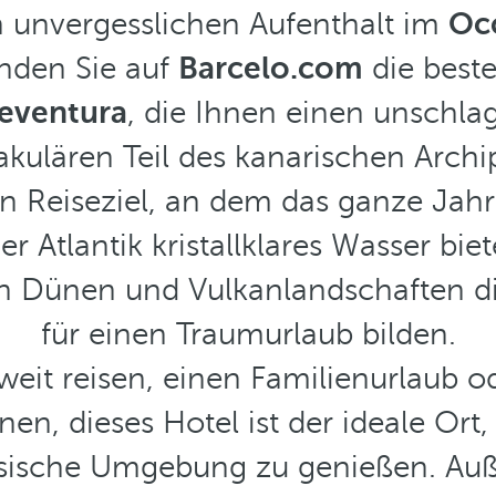
 unvergesslichen Aufenthalt im
Occ
inden Sie auf
Barcelo.com
die best
teventura
, die Ihnen einen unschla
akulären Teil des kanarischen Archip
n Reiseziel, an dem das ganze Jah
er Atlantik kristallklares Wasser bie
Dünen und Vulkanlandschaften die
für einen Traumurlaub bilden.
zweit reisen, einen Familienurlaub o
en, dieses Hotel ist der ideale Or
esische Umgebung zu genießen. Auß