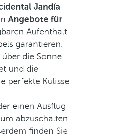
idental Jandía
en
Angebote für
gbaren Aufenthalt
els garantieren.
r über die Sonne
tet und die
 perfekte Kulisse
der einen Ausflug
t, um abzuschalten
erdem finden Sie