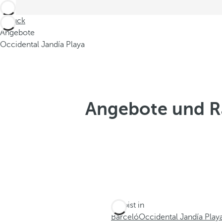
Zurück
Angebote
Occidental Jandía Playa
Angebote und Ra
Du bist in
Barceló
Occidental Jandía Play