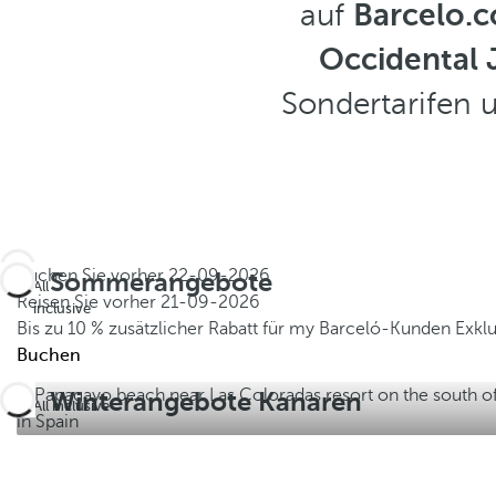
auf
Barcelo.
Occidental 
Sondertarifen 
Buchen Sie vorher
22-09-2026
Sommerangebote
All
Reisen Sie vorher
21-09-2026
inclusive
Bis zu 10 % zusätzlicher Rabatt für my Barceló-Kunden
Exkl
Buchen
Winterangebote Kanaren
All inclusive