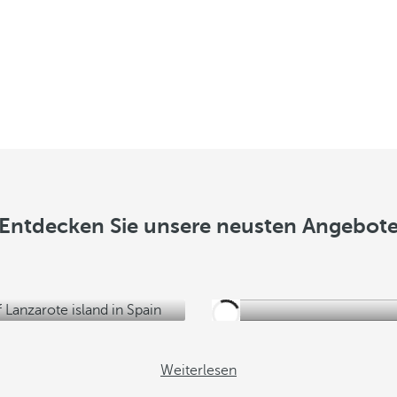
e
b
o
t
e
a
n
z
e
i
Entdecken Sie unsere neusten Angebot
g
e
n
Weiterlesen