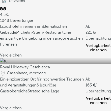
Empfohlen
4.5/5
1048 Bewertungen
Luxushotel in einem emblematischen
Ab
Gebäude
Michelin-Stern-Restaurant
Eine
221
/
einzigartige Umgebung in den aragonesischen
Übernachtung
Pyrenäen
Verfügbarkeit
einsehen
Vergleichen
Royal Hideaway Casablanca
Casablanca, Morocco
Ein einzigartiger Ort für hochwertige Tagungen
Ab
und Veranstaltungen
6 luxuriöse
163
/
Gastrobereiche
Strategische Lage
Übernachtung
Verfügbarkeit
einsehen
Vergleichen