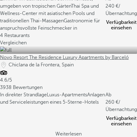
umgeben von tropischen Gärten
Thai Spa und
240
/
Wellness-Center mit asiatischen Pools und
Übernachtung
traditionellen Thai-Massagen
Gastronomie für
Verfügbarkeit
einsehen
anspruchsvollste Feinschmecker in
4 Restaurants
Vergleichen
Novo Resort The Residence Luxury Apartments by Barceló
Chiclana de la Frontera, Spain
4.6/5
3938 Bewertungen
In direkter Strandlage
Luxus-Apartments
Anlagen
Ab
und Serviceleistungen eines 5-Sterne-Hotels
260
/
Übernachtung
Verfügbarkeit
einsehen
Weiterlesen