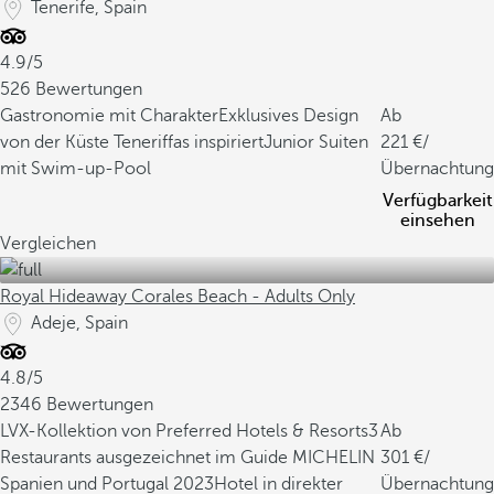
Tenerife, Spain
4.9/5
526 Bewertungen
Gastronomie mit Charakter
Exklusives Design
Ab
von der Küste Teneriffas inspiriert
Junior Suiten
221
/
mit Swim-up-Pool
Übernachtung
Verfügbarkeit
einsehen
Vergleichen
Royal Hideaway Corales Beach - Adults Only
Adeje, Spain
4.8/5
2346 Bewertungen
LVX-Kollektion von Preferred Hotels & Resorts
3
Ab
Restaurants ausgezeichnet im Guide MICHELIN
301
/
Spanien und Portugal 2023
Hotel in direkter
Übernachtung