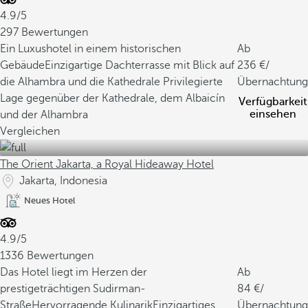
4.9/5
297 Bewertungen
Ein Luxushotel in einem historischen
Ab
Gebäude
Einzigartige Dachterrasse mit Blick auf
236
/
die Alhambra und die Kathedrale
Privilegierte
Übernachtung
Lage gegenüber der Kathedrale, dem Albaicín
Verfügbarkeit
einsehen
und der Alhambra
Vergleichen
The Orient Jakarta, a Royal Hideaway Hotel
Jakarta, Indonesia
Neues Hotel
4.9/5
1336 Bewertungen
Das Hotel liegt im Herzen der
Ab
prestigeträchtigen Sudirman-
84
/
Straße
Hervorragende Kulinarik
Einzigartiges
Übernachtung