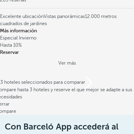
203 reseñas
Excelente ubicación
Vistas panorámicas
12.000 metros
cuadrados de jardines
Más información
Especial Invierno
Hasta
10%
Reservar
Ver más
/3 hoteles seleccionados para comparar
mpare hasta 3 hoteles y reserve el que mejor se adapte a sus
ecesidades
errar
ompare
Con Barceló App accederá al