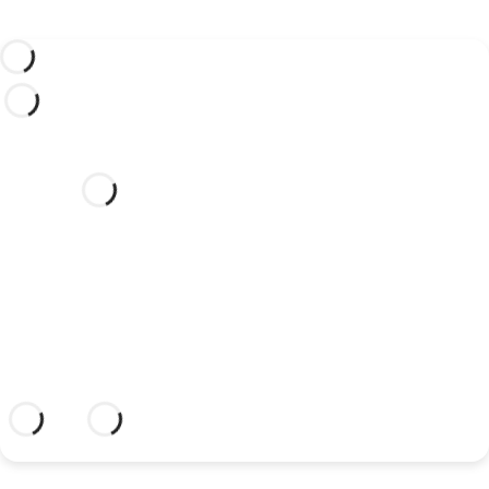
¿Te gustaría celebrar tu boda
en este hotel de ensueño?
Descubre un lugar idílico y un hotel con
todo lo que necesitas para sellar tu unión.
Información adicional