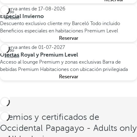
Reserva antes de
17-08-2026
Todo
Especial Invierno
incluido
Descuento exclusivo cliente my Barceló
Todo incluido
Beneficios especiales en habitaciones Premium Level
Reservar
Reserva antes de
01-07-2027
Todo
Ofertas Royal y Premium Level
incluido
Acceso al lounge Premium y zonas exclusivas
Barra de
bebidas Premium
Habitaciones con ubicación privilegiada
Reservar
Premios y certificados de
Occidental Papagayo - Adults only