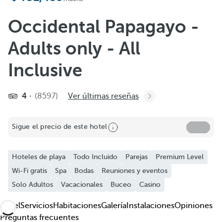
Añadir a favoritos
Ver más fotos y videos
Occidental Papagayo -
Adults only - All
Inclusive
4
(8597)
Ver últimas reseñas
Sigue el precio de este hotel
Hoteles de playa
Todo Incluido
Parejas
Premium Level
Wi-Fi gratis
Spa
Bodas
Reuniones y eventos
Solo Adultos
Vacacionales
Buceo
Casino
Hotel
Servicios
Habitaciones
Galería
Instalaciones
Opiniones
Preguntas frecuentes