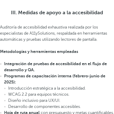
de
2025
III. Medidas de apoyo a la accesibilidad
28 de
Auditoría de accesibilidad exhaustiva realizada por los
junio
Fin del periodo transitorio previsto para determin
especialistas de A11ySolutions, respaldada en herramientas
de
automáticas y pruebas utilizando lectores de pantalla.
2030
Metodologías y herramientas empleadas
Integración de pruebas de accesibilidad en el flujo de
desarrollo y QA.
Programas de capacitación interna (febrero-junio de
2025):
Introducción estratégica a la accesibilidad.
WCAG 2.2 para equipos técnicos.
Diseño inclusivo para UX/UI.
Desarrollo de componentes accesibles.
Hoja de ruta anual
con presupuesto y metas cuantificables.