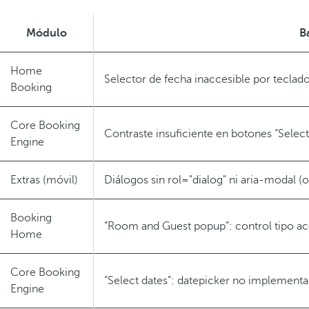
Módulo
B
Home
Selector de fecha inaccesible por teclad
Booking
Core Booking
Contraste insuficiente en botones “Select
Engine
Extras (móvil)
Diálogos sin rol="dialog" ni aria-modal (
Booking
“Room and Guest popup”: control tipo a
Home
Core Booking
“Select dates”: datepicker no implement
Engine