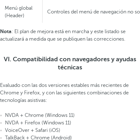
Menú global
Controles del menú de navegación no son
(Header)
Nota
: El plan de mejora está en marcha y este listado se
Menú global
Texto blanco en la sección “Novedades” 
actualizará a medida que se publiquen las correcciones.
(Header)
Menú global
VI. Compatibilidad con navegadores y ayudas
Con zoom al 200 %, contenido del menú
(Header)
técnicas
Login/Register
Mensajes de error no anunciados por lect
Evaluado con las dos versiones estables más recientes de
Chrome y Firefox, y con las siguientes combinaciones de
tecnologías asistivas:
NVDA + Chrome (Windows 11)
NVDA + Firefox (Windows 11)
VoiceOver + Safari (iOS)
TalkBack + Chrome (Android)