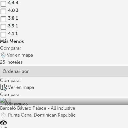
4.4
4
4.0
3
3.8
1
3.9
1
4.1
1
Más
Menos
Comparar
Ver en mapa
25
hoteles
Comparar
Ver en mapa
Compara
Todo incluido
Barceló Bávaro Palace - All Inclusive
Punta Cana, Dominican Republic