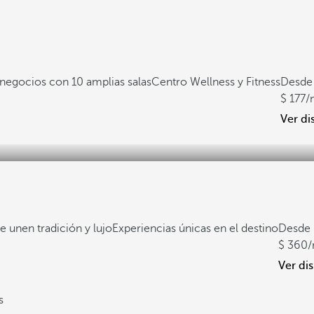
negocios con 10 amplias salas
Centro Wellness y Fitness
Desde
177
/
Ver di
e unen tradición y lujo
Experiencias únicas en el destino
Desde
360
/
Ver di
s