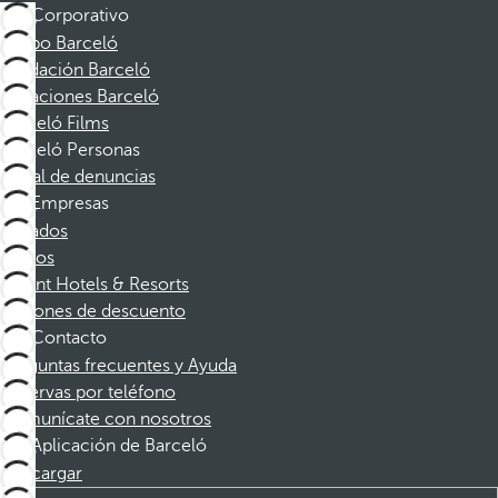
Corporativo
Grupo Barceló
Fundación Barceló
Vacaciones Barceló
Barceló Films
Barceló Personas
Canal de denuncias
Empresas
Afiliados
Socios
Dorint Hotels & Resorts
Cupones de descuento
Contacto
Preguntas frecuentes y Ayuda
Reservas por teléfono
Comunícate con nosotros
Aplicación de Barceló
Descargar