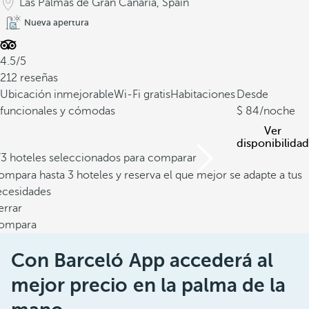
Las Palmas de Gran Canaria, Spain
Nueva apertura
4.5/5
212 reseñas
Ubicación inmejorable
Wi-Fi gratis
Habitaciones
Desde
funcionales y cómodas
84
/noche
Ver
disponibilidad
/3 hoteles seleccionados para comparar
mpara hasta 3 hoteles y reserva el que mejor se adapte a tus
ecesidades
errar
ompara
Con Barceló App accederá al
mejor precio en la palma de la