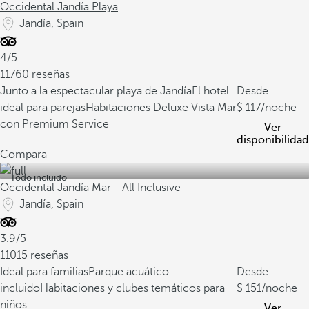
Occidental Jandía Playa
Jandía, Spain
4/5
11760 reseñas
Junto a la espectacular playa de Jandía
El hotel
Desde
ideal para parejas
Habitaciones Deluxe Vista Mar
117
/noche
con Premium Service
Ver
disponibilidad
Compara
Todo incluido
Occidental Jandía Mar - All Inclusive
Jandía, Spain
3.9/5
11015 reseñas
Ideal para familias
Parque acuático
Desde
incluido
Habitaciones y clubes temáticos para
151
/noche
niños
Ver