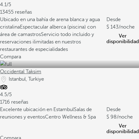
4.1/5
13455 reseñas
Ubicado en una bahía de arena blanca y agua
Desde
cristalina
Espectacular alberca (piscina) con
143
/noche
área de camastros
Servicio todo incluido y
Ver
disponibilidad
reservaciones ilimitadas en nuestros
restaurantes de especialidades
Compara
Occidental Taksim
Istanbul, Turkiye
4.5/5
1716 reseñas
Excelente ubicación en Estambul
Salas de
Desde
reuniones y eventos
Centro Wellness & Spa
98
/noche
Ver
disponibilidad
Compara