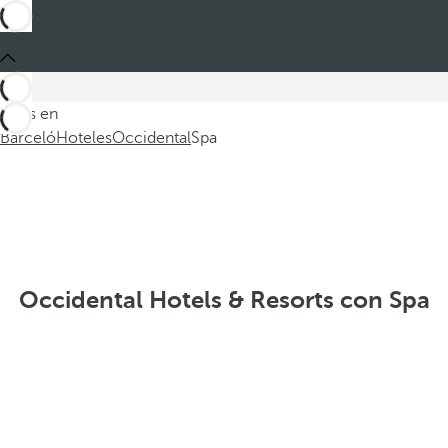
Estás en
Barceló
Hoteles
Occidental
Spa
Occidental Hotels & Resorts con Spa