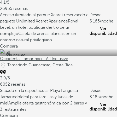
4.1/5
26955 reseñas
Acceso ilimitado al parque Xcaret reservando el
Desde
paquete Unlimited Xcaret Xperience
Royal
165
/noche
Level, un hotel boutique dentro de un
Ver
disponibilidad
complejo
Caleta de arenas blancas en un
entorno natural privilegiado
Compara
Todo incluido
Occidental Tamarindo - All Inclusive
Tamarindo Guanacaste, Costa Rica
3.9/5
6052 reseñas
Situado en la espectacular Playa Langosta
Desde
Tamarindo
Ideal para familias y lunas de
185
/noche
miel
Amplia oferta gastronómica con 2 bares y
Ver
disponibilidad
3 restaurantes
Compara