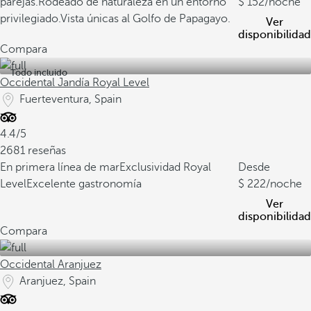
parejas.
Rodeado de naturaleza en un entorno
152
/noche
privilegiado.
Vista únicas al Golfo de Papagayo.
Ver
disponibilidad
Compara
Todo incluido
Occidental Jandía Royal Level
Fuerteventura, Spain
4.4/5
2681 reseñas
En primera línea de mar
Exclusividad Royal
Desde
Level
Excelente gastronomía
222
/noche
Ver
disponibilidad
Compara
Occidental Aranjuez
Aranjuez, Spain