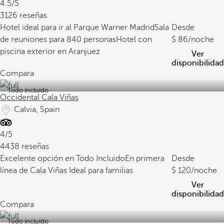
4.5/5
3126 reseñas
Hotel ideal para ir al Parque Warner Madrid
Sala
Desde
de reuniones para 840 personas
Hotel con
86
/noche
piscina exterior en Aranjuez
Ver
disponibilidad
Compara
Todo incluido
Occidental Cala Viñas
Calvia, Spain
4/5
4438 reseñas
Excelente opción en Todo Incluido
En primera
Desde
línea de Cala Viñas
Ideal para familias
120
/noche
Ver
disponibilidad
Compara
Todo incluido