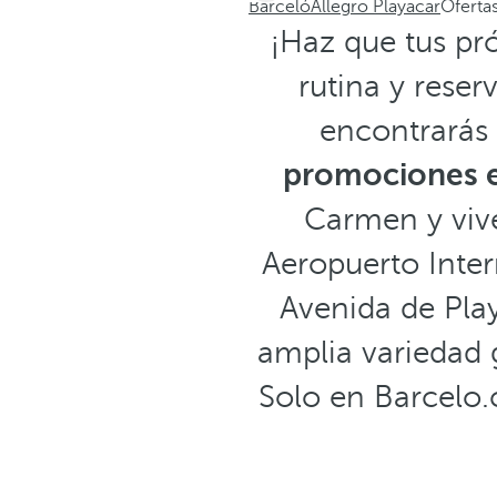
Barceló
Allegro Playacar
Oferta
¡Haz que tus pr
rutina y reser
encontrarás 
promociones e
Carmen y vive
Aeropuerto Inte
Avenida de Play
amplia variedad 
Solo en Barcelo.