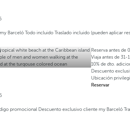
6
e my Barceló
Todo incluido
Traslado incluido (pueden aplicar re
s
Reserva antes de
0
Viaja antes de
31-
10% de dto. adici
Descuento exclusi
Ubicación privileg
Reservar
6
código promocional
Descuento exclusivo cliente my Barceló
Tr