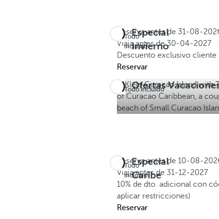
Especial
Reserva antes de
31-08-202
Todo
Viaja antes de
30-04-2027
Invierno
incluido
Descuento exclusivo client
Reservar
Ofertas Vacacione
Todo incluido
Especial
Reserva antes de
10-08-202
Todo
Viaja antes de
31-12-2027
Caribe
incluido
10% de dto. adicional con 
aplicar restricciones)
Reservar