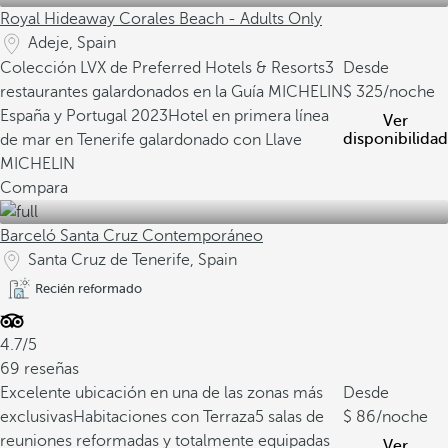
Royal Hideaway Corales Beach - Adults Only
Adeje, Spain
Colección LVX de Preferred Hotels & Resorts
3
Desde
restaurantes galardonados en la Guía MICHELIN
325
/noche
España y Portugal 2023
Hotel en primera línea
Ver
disponibilidad
de mar en Tenerife galardonado con Llave
MICHELIN
Compara
Barceló Santa Cruz Contemporáneo
Santa Cruz de Tenerife, Spain
Recién reformado
4.7/5
69 reseñas
Excelente ubicación en una de las zonas más
Desde
exclusivas
Habitaciones con Terraza
5 salas de
86
/noche
reuniones reformadas y totalmente equipadas
Ver