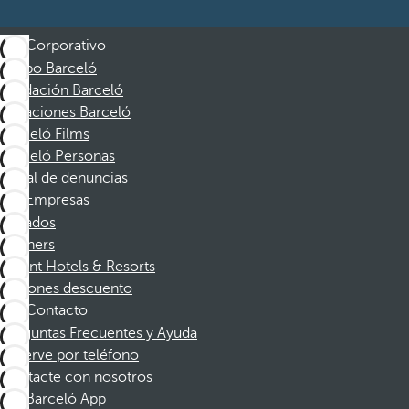
Corporativo
Grupo Barceló
Fundación Barceló
Vacaciones Barceló
Barceló Films
Barceló Personas
Canal de denuncias
Empresas
Afiliados
Partners
Dorint Hotels & Resorts
Cupones descuento
Contacto
Preguntas Frecuentes y Ayuda
Reserve por teléfono
Contacte con nosotros
Barceló App