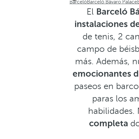
Barceló
Barceló Bávaro Palace
El
Barceló B
instalaciones d
de tenis, 2 ca
campo de béisb
más. Además, nu
emocionantes d
paseos en barc
paras los a
habilidades.
completa
do