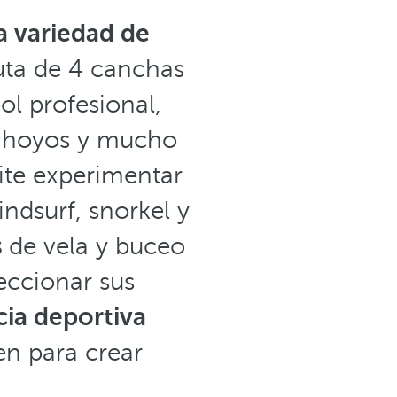
 variedad de
ruta de 4 canchas
ol profesional,
8 hoyos y mucho
ite experimentar
dsurf, snorkel y
s
de vela y buceo
eccionar sus
ia deportiva
en para crear