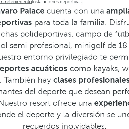
Entretenimiento
Instalaciones deportivas
ávaro Palace
cuenta con una
amplia
eportivas
para toda la familia. Disf
nchas polideportivas, campo de fútb
ol semi profesional, minigolf de 1
estro entorno privilegiado te perm
eportes acuáticos
como kayaks, win
o. También hay
clases profesionale
mantes del deporte que desean perf
 Nuestro resort ofrece una
experienc
nde el deporte y la diversión se un
recuerdos inolvidables.