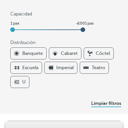
Capacidad
Distribución
F
Banquete
Cabaret
Cóctel
i
l
Escuela
Imperial
Teatro
t
e
U
r
s
D
Limpiar filtros
i
s
t
r