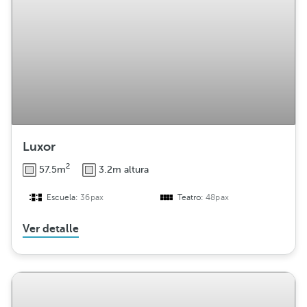
Luxor
2
57.5m
3.2m altura
Escuela:
36pax
Teatro:
48pax
Ver detalle