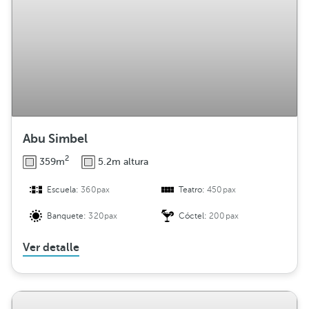
Abu Simbel
2
359m
5.2m altura
Escuela:
360pax
Teatro:
450pax
Banquete:
320pax
Cóctel:
200pax
Ver detalle