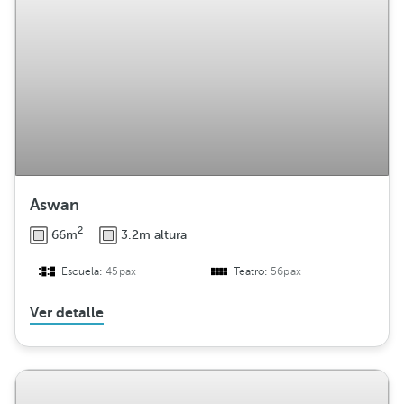
i
b
u
c
i
ó
n
Aswan
2
66m
3.2m altura
Escuela:
45pax
Teatro:
56pax
Ver detalle