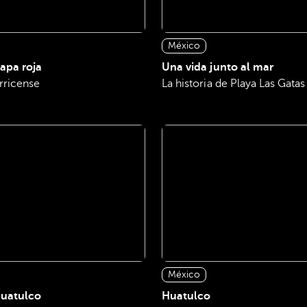
México
lapa roja
Una vida junto al mar
rricense
La historia de Playa Las Gatas
México
Huatulco
Huatulco