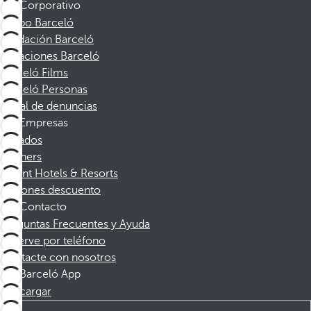
Corporativo
Grupo Barceló
Fundación Barceló
Vacaciones Barceló
Barceló Films
Barceló Personas
Canal de denuncias
Empresas
Afiliados
Partners
Dorint Hotels & Resorts
Cupones descuento
Contacto
Preguntas Frecuentes y Ayuda
Reserve por teléfono
Contacte con nosotros
Barceló App
Descargar