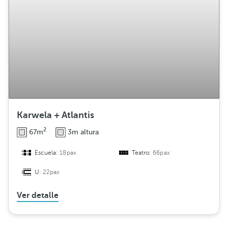
Karwela + Atlantis
2
67m
3m altura
Escuela:
18pax
Teatro:
66pax
U:
22pax
Ver detalle