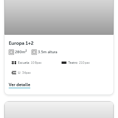
Europa 1+2
2
280m
3.5m altura
Escuela:
108pax
Teatro:
210pax
U:
34pax
Ver detalle