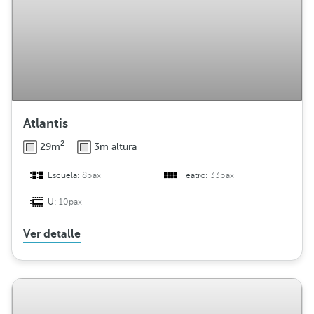
Atlantis
2
29m
3m altura
Escuela:
8pax
Teatro:
33pax
U:
10pax
Ver detalle