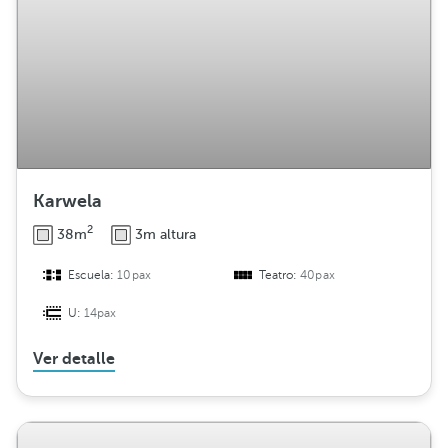
Karwela
2
38m
3m altura
Escuela:
10pax
Teatro:
40pax
U:
14pax
Ver detalle