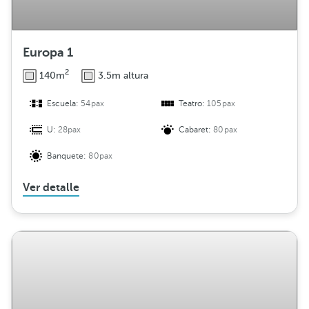
n
Europa 1
2
140m
3.5m altura
Escuela:
54pax
Teatro:
105pax
U:
28pax
Cabaret:
80pax
Banquete:
80pax
Ver detalle