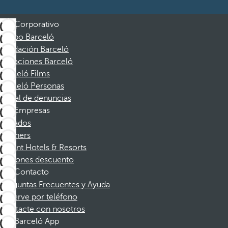
Corporativo
Grupo Barceló
Fundación Barceló
Vacaciones Barceló
Barceló Films
Barceló Personas
Canal de denuncias
Empresas
Afiliados
Partners
Dorint Hotels & Resorts
Cupones descuento
Contacto
Preguntas Frecuentes y Ayuda
Reserve por teléfono
Contacte con nosotros
Barceló App