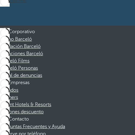
Suscribirme
Corporativo
Grupo Barceló
Fundación Barceló
Vacaciones Barceló
Barceló Films
Barceló Personas
Canal de denuncias
Empresas
Afiliados
Partners
Dorint Hotels & Resorts
Cupones descuento
Contacto
Preguntas Frecuentes y Ayuda
Reserve por teléfono