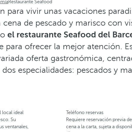
omía
Restaurante Seafood
n para vivir unas vacaciones paradi
a cena de pescado y marisco con vis
do
el restaurante Seafood del Barc
le para ofrecer la mejor atención. E
ariada oferta gastronómica, centr
 dos especialidades: pescados y ma
 local ideal
Teléfono reservas
esco. Su
Requiere reservación previa de
us ventanales,
cena a la carta, sujeta a dispo