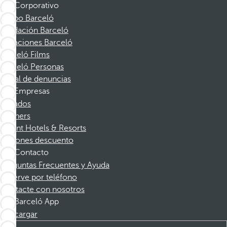
Corporativo
Grupo Barceló
Fundación Barceló
Vacaciones Barceló
Barceló Films
Barceló Personas
Canal de denuncias
Empresas
Afiliados
Partners
Dorint Hotels & Resorts
Cupones descuento
Contacto
Preguntas Frecuentes y Ayuda
Reserve por teléfono
Contacte con nosotros
Barceló App
Descargar